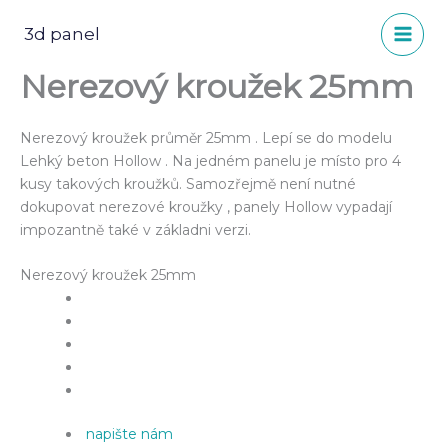
Přeskočit
na
3d panel
obsah
Nerezový kroužek 25mm
Nerezový kroužek průměr 25mm . Lepí se do modelu
Lehký beton Hollow . Na jedném panelu je místo pro 4
kusy takových kroužků. Samozřejmě není nutné
dokupovat nerezové kroužky , panely Hollow vypadají
impozantně také v základni verzi.
Nerezový kroužek 25mm
napište nám