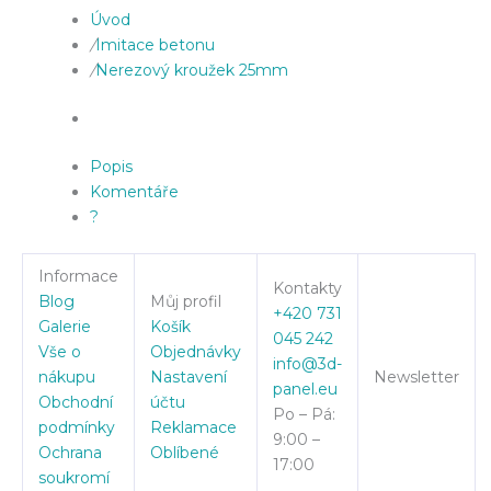
Úvod
/
Imitace betonu
/
Nerezový kroužek 25mm
Popis
Komentáře
?
Informace
Kontakty
Blog
Můj profil
+420 731
Galerie
Košík
045 242
Vše o
Objednávky
info@3d-
nákupu
Nastavení
Newsletter
panel.eu
Obchodní
účtu
Po – Pá:
podmínky
Reklamace
9:00 –
Ochrana
Oblíbené
17:00
soukromí