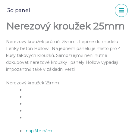
Přeskočit
na
3d panel
obsah
Nerezový kroužek 25mm
Nerezový kroužek průměr 25mm . Lepí se do modelu
Lehký beton Hollow . Na jedném panelu je místo pro 4
kusy takových kroužků. Samozřejmě není nutné
dokupovat nerezové kroužky , panely Hollow vypadají
impozantně také v základni verzi.
Nerezový kroužek 25mm
napište nám