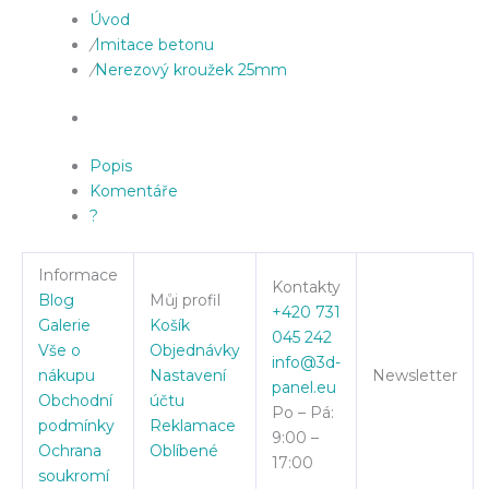
Úvod
/
Imitace betonu
/
Nerezový kroužek 25mm
Popis
Komentáře
?
Informace
Kontakty
Blog
Můj profil
+420 731
Galerie
Košík
045 242
Vše o
Objednávky
info@3d-
nákupu
Nastavení
Newsletter
panel.eu
Obchodní
účtu
Po – Pá:
podmínky
Reklamace
9:00 –
Ochrana
Oblíbené
17:00
soukromí