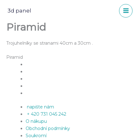
Přeskočit
na
3d panel
obsah
Piramid
Trojuhelníky se stranami 40cm a 30cm .
Piramid
napište nám
+ 420 731 045 242
O nákupu
Obchodní podmínky
Soukromí