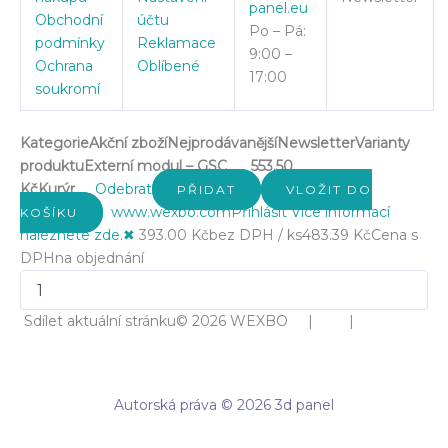
panel.eu
Obchodní
účtu
Po – Pá:
podmínky
Reklamace
9:00 –
Ochrana
Oblíbené
17:00
soukromí
Kategorie
Akční zboží
Nejprodávanější
Newsletter
Varianty
produktu
Externí modul – GSC
553.50
Kč
Kurýr
Odebrat
PŘIDAT
VLOŽIT DO
www.wexbo.com
Přihlásit
Více informací
KOŠÍKU
naleznete zde.
✖
393.00 Kč
bez DPH / ks
483.39 Kč
Cena s
DPH
na objednání
Sdílet aktuální stránku
© 2026 WEXBO | |
Autorská práva © 2026 3d panel