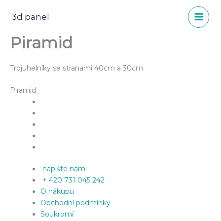
Přeskočit
na
3d panel
obsah
Piramid
Trojuhelníky se stranami 40cm a 30cm
Piramid
napište nám
+ 420 731 045 242
O nákupu
Obchodní podmínky
Soukromí