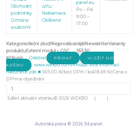
panel.eu
Obchodní
účtu
Po – Pá:
podmínky
Reklamace
9:00 –
Ochrana
Oblíbené
17:00
soukromí
Kategorie
Akční zboží
Nejprodávanější
Newsletter
Varianty
produktu
Externí modul – GSC
553.50
Kč
Kurýr
Odebrat
PŘIDAT
VLOŽIT DO
www.wexbo.com
Přihlásit
Více informací
KOŠÍKU
naleznete zde.
✖
503.00 Kč
bez DPH / ks
618.69 Kč
Cena s
DPH
na objednání
Sdílet aktuální stránku
© 2026 WEXBO | |
Autorská práva © 2026 3d panel