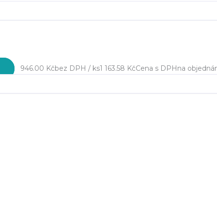
946.00 Kč
bez DPH / ks
1 163.58 Kč
Cena s DPH
na objedná