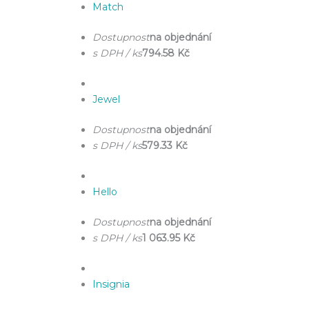
Match
Dostupnost
na objednání
s DPH / ks
794.58 Kč
Jewel
Dostupnost
na objednání
s DPH / ks
579.33 Kč
Hello
Dostupnost
na objednání
s DPH / ks
1 063.95 Kč
Insignia