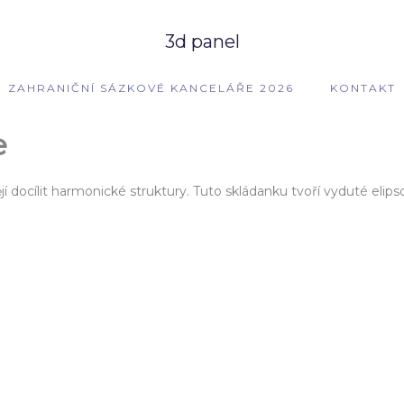
3d panel
ZAHRANIČNÍ SÁZKOVÉ KANCELÁŘE 2026
KONTAKT
e
ějí docílit harmonické struktury. Tuto skládanku tvoří vyduté elips