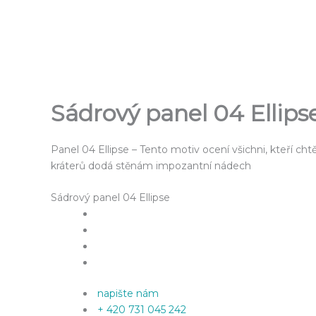
Přeskočit
na
obsah
Sádrový panel 04 Ellips
Panel 04 Ellipse – Tento motiv ocení všichni, kteří cht
kráterů dodá stěnám impozantní nádech
Sádrový panel 04 Ellipse
napište nám
+ 420 731 045 242