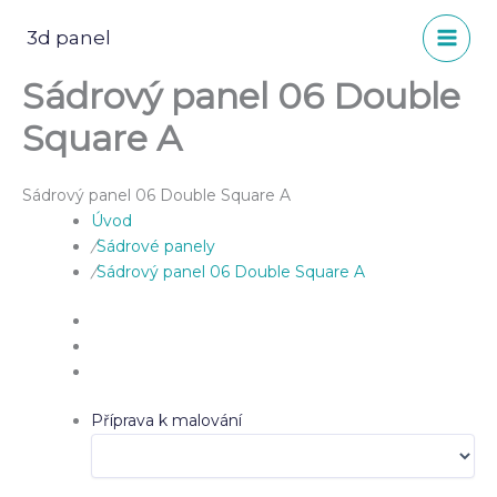
Přeskočit
na
3d panel
obsah
Sádrový panel 06 Double
Square A
Sádrový panel 06 Double Square A
Úvod
/
Sádrové panely
/
Sádrový panel 06 Double Square A
Příprava k malování