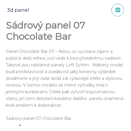
Přeskočit
na
3d panel
obsah
Sádrový panel 07
Chocolate Bar
Panel Chocolate Bar 07 – Něco, co vyvolává zájem a
pobízí k delší reflexi, což vede k bezvýhradnému nadšení.
Takové jsou nástěnné panely Loft Sytém. Některý model
budí představivost a zvědavost jaký konečný výsledek
dosáhnete a jiný zase dodá zdi výraznější efekt a stylovou
rovinou. V tomto modelu se mírné výčnělky mísí s
jemnými konkávami. Celek pak vytvoří trojrozměrnou
stěnu, při čem doložení každého dalšího panelu znamená
krok směrem k dokonalosti.
Sádrový panel 07 Chocolate Bar