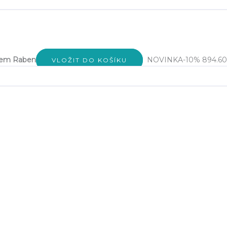
rem Raben
NOVINKA
-10%
894.60
VLOŽIT DO KOŠÍKU