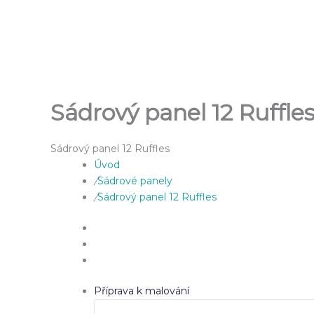
Přeskočit
na
obsah
Sádrový panel 12 Ruffle
Sádrový panel 12 Ruffles
Úvod
/
Sádrové panely
/
Sádrový panel 12 Ruffles
Příprava k malování