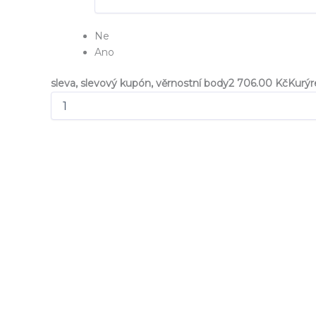
Ne
Ano
sleva, slevový kupón, věrnostní body
2 706.00 Kč
Kurý