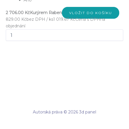
Ano
2 706.00 Kč
Kurýrem Raben
VLOŽIT DO KOŠÍKU
829.00 Kč
bez DPH / ks
1 019.67 Kč
Cena s DPH
na
objednání
Autorská práva © 2026 3d panel