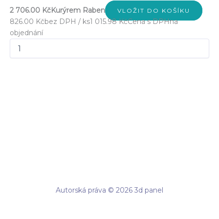
2 706.00 Kč
Kurýrem Raben
VLOŽIT DO KOŠÍKU
826.00 Kč
bez DPH / ks
1 015.98 Kč
Cena s DPH
na
objednání
Autorská práva © 2026 3d panel