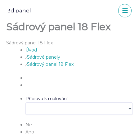
Přeskočit
na
3d panel
obsah
Sádrový panel 18 Flex
Sádrový panel 18 Flex
Úvod
/
Sádrové panely
/
Sádrový panel 18 Flex
Příprava k malování
Ne
Ano