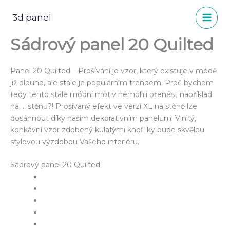
Přeskočit
na
3d panel
obsah
Sádrový panel 20 Quilted
Panel 20 Quilted – Prošívání je vzor, který existuje v módě
již dlouho, ale stále je populárním trendem. Proč bychom
tedy tento stále módní motiv nemohli přenést například
na … stěnu?! Prošívaný efekt ve verzi XL na stěně lze
dosáhnout díky našim dekorativním panelům. Vlnitý,
konkávní vzor zdobený kulatými knoflíky bude skvělou
stylovou výzdobou Vašeho interiéru.
Sádrový panel 20 Quilted