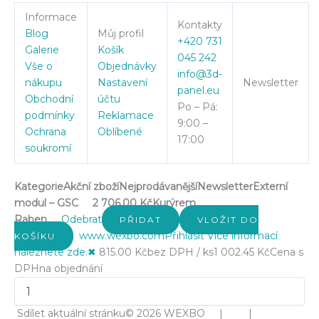
Informace
Kontakty
Blog
Můj profil
+420 731
Galerie
Košík
045 242
Vše o
Objednávky
info@3d-
nákupu
Nastavení
Newsletter
panel.eu
Obchodní
účtu
Po – Pá:
podmínky
Reklamace
9:00 –
Ochrana
Oblíbené
17:00
soukromí
Kategorie
Akční zboží
Nejprodávanější
Newsletter
Externí
modul – GSC
2 706.00 Kč
Kurýrem
Raben
Odebrat
PŘIDAT
VLOŽIT DO
www.wexbo.com
Přihlásit
Více informací
KOŠÍKU
naleznete zde.
✖
815.00 Kč
bez DPH / ks
1 002.45 Kč
Cena s
DPH
na objednání
Sdílet aktuální stránku
© 2026 WEXBO | |