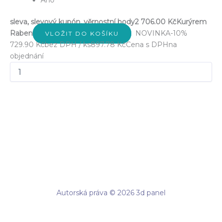
Ano
sleva, slevový kupón, věrnostní body
2 706.00 Kč
Kurýrem
Raben
NOVINKA
-10%
VLOŽIT DO KOŠÍKU
729.90 Kč
bez DPH / ks
897.78 Kč
Cena s DPH
na
objednání
Autorská práva © 2026 3d panel