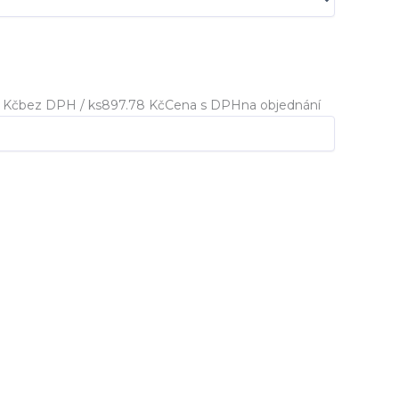
 Kč
bez DPH / ks
897.78 Kč
Cena s DPH
na objednání