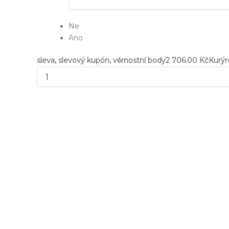
Ne
Ano
sleva, slevový kupón, věrnostní body
2 706.00 Kč
Kurý