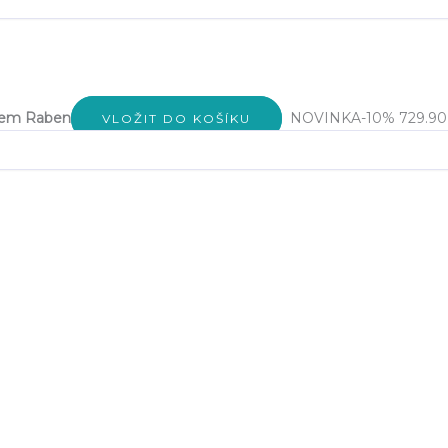
rem Raben
NOVINKA
-10%
729.90
VLOŽIT DO KOŠÍKU