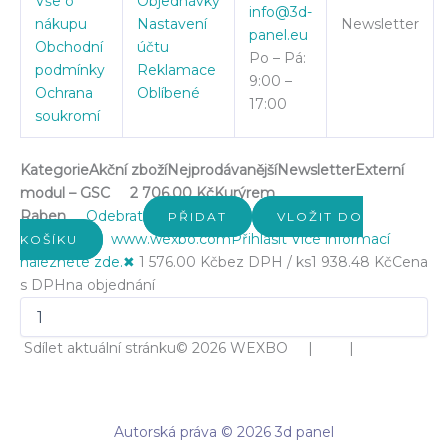
Vše o
Objednávky
info@3d-
nákupu
Nastavení
Newsletter
panel.eu
Obchodní
účtu
Po – Pá:
podmínky
Reklamace
9:00 –
Ochrana
Oblíbené
17:00
soukromí
Kategorie
Akční zboží
Nejprodávanější
Newsletter
Externí
modul – GSC
2 706.00 Kč
Kurýrem
Raben
Odebrat
PŘIDAT
VLOŽIT DO
www.wexbo.com
Přihlásit
Více informací
KOŠÍKU
naleznete zde.
✖
1 576.00 Kč
bez DPH / ks
1 938.48 Kč
Cena
s DPH
na objednání
Sdílet aktuální stránku
© 2026 WEXBO | |
Autorská práva © 2026 3d panel