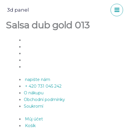
Přeskočit
na
3d panel
obsah
Salsa dub gold 013
napište nám
+ 420 731 045 242
O nákupu
Obchodní podmínky
Soukromí
Můj účet
Košík