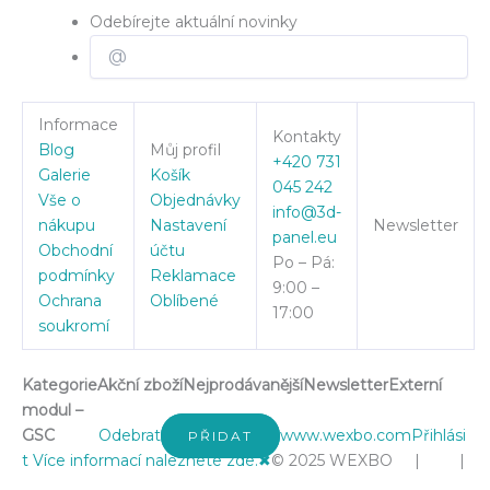
Odebírejte aktuální novinky
Informace
Kontakty
Blog
Můj profil
+420 731
Galerie
Košík
045 242
Vše o
Objednávky
info@3d-
nákupu
Nastavení
Newsletter
panel.eu
Obchodní
účtu
Po – Pá:
podmínky
Reklamace
9:00 –
Ochrana
Oblíbené
17:00
soukromí
Kategorie
Akční zboží
Nejprodávanější
Newsletter
Externí
modul –
GSC
Odebrat
www.wexbo.com
Přihlási
PŘIDAT
t
Více informací naleznete zde.
✖
© 2025 WEXBO | |