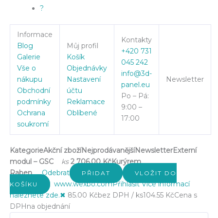
?
Informace
Kontakty
Blog
Můj profil
+420 731
Galerie
Košík
045 242
Vše o
Objednávky
info@3d-
nákupu
Nastavení
Newsletter
panel.eu
Obchodní
účtu
Po – Pá:
podmínky
Reklamace
9:00 –
Ochrana
Oblíbené
17:00
soukromí
Kategorie
Akční zboží
Nejprodávanější
Newsletter
Externí
modul – GSC
ks
2 706.00 Kč
Kurýrem
Raben
Odebrat
PŘIDAT
VLOŽIT DO
www.wexbo.com
Přihlásit
Více informací
KOŠÍKU
naleznete zde.
✖
85.00 Kč
bez DPH / ks
104.55 Kč
Cena s
DPH
na objednání