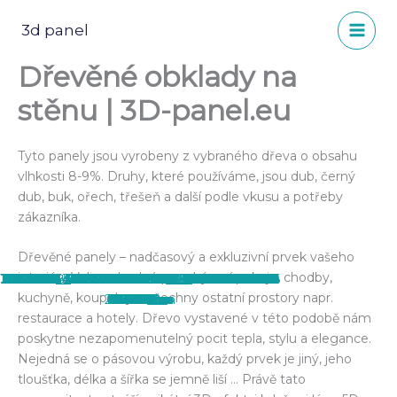
Přeskočit
na
3d panel
obsah
Dřevěné obklady na
stěnu | 3D-panel.eu
Tyto panely jsou vyrobeny z vybraného dřeva o obsahu
vlhkosti 8-9%. Druhy, které používáme, jsou dub, černý
dub, buk, ořech, třešeň a další podle vkusu a potřeby
zákazníka.
Dřevěné panely – nadčasový a exkluzivní prvek vašeho
interiéru.Velice vhodné pro obývací pokoje, chodby,
15338684_568899529987743_363908952804
11244720_356049901272708_1023892874316
21740904_713457868865241_2432764689101
30716358_825733987637628_228423028449
13321794_481468192064211_18572463600173
28577506_800437513500609_397083172120
14600878_540863102791386_153888109929
12705302_440873896123641_6143697268144
14354928_530937253783971_7630255925873
13495299_491727951038235_29741167218935
10006593_339883109556054_602270607669
28576443_800437490167278_895641164178
15284041_569371896607173_4270895771317
14595725_541153196095710_814178961113001
14469589_536546443223052_3010422260547
13615492_499537883590575_2348053954012
12801582_460260600851637_5165388352347
18921103_661969604014068_847059728479
18422101_647565502121145_49444828015675
14322658_526248517586178_46351139532067
15319278_567881673422862_3875187983154
15037206_557768831100813_4689761411309
18814626_658235024387526_3334176570194
14610986_545770645633965_4085155277437
15978031_587845314759831_1575785490237
12472296_461789457365418_4594571618879
12248228_413372542207110_7504914001755
12371255_442279519316412_54956200161498
12238125_420779571466407_2102558329715
11255766_362859307258434_230088394626
kuchyně, koupelny a všechny ostatní prostory napr.
2003978_n
0569438_o
8762622_n
7967961_n
6823851_o
2975345_n
038006_n
083286_n
658909_n
1102421_n
908266_n
086722_n
073764_o
100943_n
777474_n
9112512_n
145873_o
996912_n
636170_o
963319_n
357102_n
215906_o
459411_n
79344_o
03148_n
43796_o
52387_n
31157_o
65165_n
2522_n
restaurace a hotely. Dřevo vystavené v této podobě nám
poskytne nezapomenutelný pocit tepla, stylu a elegance.
Nejedná se o pásovou výrobu, každý prvek je jiný, jeho
tloušťka, délka a šířka se jemně liší … Právě tato