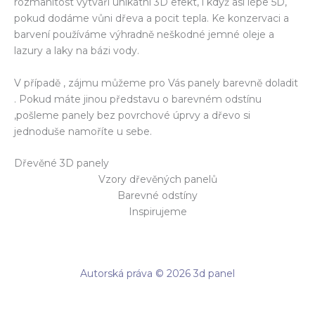
rozmanitost vytváří unikátní 3D efekt, i když asi lépe 5D,
pokud dodáme vůni dřeva a pocit tepla. Ke konzervaci a
barvení používáme výhradně neškodné jemné oleje a
lazury a laky na bázi vody.
V případě , zájmu můžeme pro Vás panely barevně doladit
. Pokud máte jinou představu o barevném odstínu
,pošleme panely bez povrchové úprvy a dřevo si
jednoduše namoříte u sebe.
Dřevěné 3D panely
Vzory dřevěných panelů
Barevné odstíny
Inspirujeme
Autorská práva © 2026 3d panel