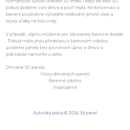
rozmanitost vytváří unikátní 3D efekt, i když asi lépe 5D,
pokud dodáme vůni dřeva a pocit tepla. Ke konzervaci a
barvení používáme výhradně neškodné jemné oleje a
lazury a laky na bázi vody.
V případě , zájmu můžeme pro Vás panely barevně doladit
. Pokud máte jinou představu o barevném odstínu
,pošleme panely bez povrchové úprvy a dřevo si
jednoduše namoříte u sebe.
Dřevěné 3D panely
Vzory dřevěných panelů
Barevné odstíny
Inspirujeme
Autorská práva © 2026 3d panel