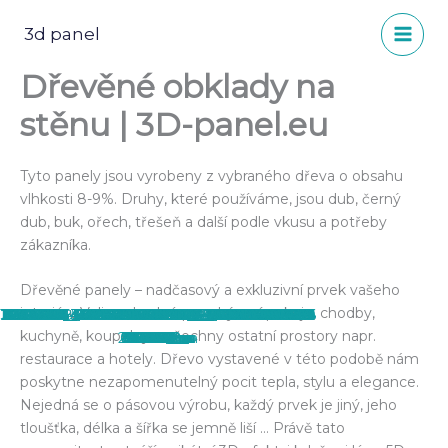
Přeskočit
na
3d panel
obsah
Dřevěné obklady na
stěnu | 3D-panel.eu
Tyto panely jsou vyrobeny z vybraného dřeva o obsahu
vlhkosti 8-9%. Druhy, které používáme, jsou dub, černý
dub, buk, ořech, třešeň a další podle vkusu a potřeby
zákazníka.
Dřevěné panely – nadčasový a exkluzivní prvek vašeho
interiéru.Velice vhodné pro obývací pokoje, chodby,
15338684_568899529987743_363908952804
11244720_356049901272708_1023892874316
21740904_713457868865241_2432764689101
30716358_825733987637628_228423028449
13321794_481468192064211_18572463600173
28577506_800437513500609_397083172120
14600878_540863102791386_153888109929
12705302_440873896123641_6143697268144
14354928_530937253783971_7630255925873
13495299_491727951038235_29741167218935
10006593_339883109556054_602270607669
28576443_800437490167278_895641164178
15284041_569371896607173_4270895771317
14595725_541153196095710_814178961113001
14469589_536546443223052_3010422260547
13615492_499537883590575_2348053954012
12801582_460260600851637_5165388352347
18921103_661969604014068_847059728479
18422101_647565502121145_49444828015675
14322658_526248517586178_46351139532067
15319278_567881673422862_3875187983154
15037206_557768831100813_4689761411309
18814626_658235024387526_3334176570194
14610986_545770645633965_4085155277437
15978031_587845314759831_1575785490237
12472296_461789457365418_4594571618879
12248228_413372542207110_7504914001755
12371255_442279519316412_54956200161498
12238125_420779571466407_2102558329715
11255766_362859307258434_230088394626
kuchyně, koupelny a všechny ostatní prostory napr.
2003978_n
0569438_o
8762622_n
7967961_n
6823851_o
2975345_n
038006_n
083286_n
658909_n
1102421_n
908266_n
086722_n
073764_o
100943_n
777474_n
9112512_n
145873_o
996912_n
636170_o
963319_n
357102_n
215906_o
459411_n
79344_o
03148_n
43796_o
52387_n
31157_o
65165_n
2522_n
restaurace a hotely. Dřevo vystavené v této podobě nám
poskytne nezapomenutelný pocit tepla, stylu a elegance.
Nejedná se o pásovou výrobu, každý prvek je jiný, jeho
tloušťka, délka a šířka se jemně liší … Právě tato