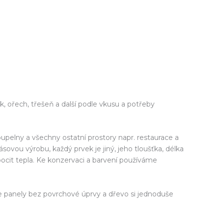
, ořech, třešeň a další podle vkusu a potřeby
upelny a všechny ostatní prostory napr. restaurace a
vou výrobu, každý prvek je jiný, jeho tloušťka, délka
 pocit tepla. Ke konzervaci a barvení používáme
 panely bez povrchové úprvy a dřevo si jednoduše