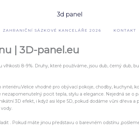
3d panel
ZAHRANIČNÍ SÁZKOVÉ KANCELÁŘE 2026
KONTAKT
nu | 3D-panel.eu
vlhkosti 8-9%. Druhy, které používáme, jsou dub, černý dub, buk
interiéru.Velice vhodné pro obývací pokoje, chodby, kuchyně, ko
ezapomenutelný pocit tepla, stylu a elegance. Nejedná se o páso
 unikátní 3D efekt, i když asi lépe 5D, pokud dodáme vůni dřeva a
 vody.
adit . Pokud máte jinou představu o barevném odstínu ,pošleme