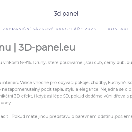
3d panel
ZAHRANIČNÍ SÁZKOVÉ KANCELÁŘE 2026
KONTAKT
nu | 3D-panel.eu
vlhkosti 8-9%. Druhy, které používáme, jsou dub, černý dub, buk
interiéru.Velice vhodné pro obývací pokoje, chodby, kuchyně, ko
ezapomenutelný pocit tepla, stylu a elegance. Nejedná se o páso
 unikátní 3D efekt, i když asi lépe 5D, pokud dodáme vůni dřeva a
 vody.
adit . Pokud máte jinou představu o barevném odstínu ,pošleme