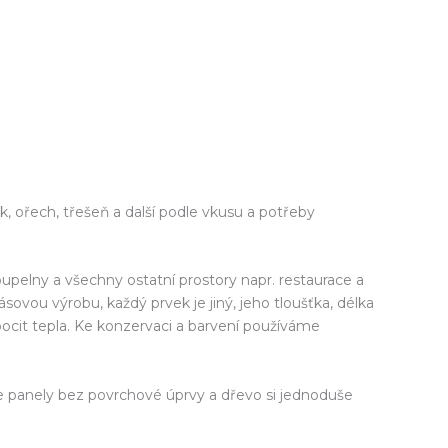
, ořech, třešeň a další podle vkusu a potřeby
upelny a všechny ostatní prostory napr. restaurace a
vou výrobu, každý prvek je jiný, jeho tloušťka, délka
 pocit tepla. Ke konzervaci a barvení používáme
 panely bez povrchové úprvy a dřevo si jednoduše