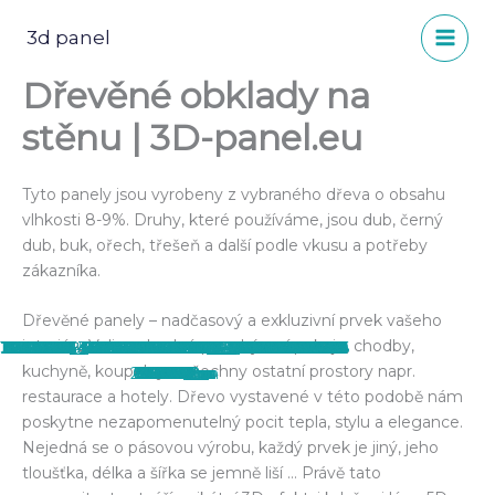
Přeskočit
na
3d panel
obsah
Dřevěné obklady na
stěnu | 3D-panel.eu
Tyto panely jsou vyrobeny z vybraného dřeva o obsahu
vlhkosti 8-9%. Druhy, které používáme, jsou dub, černý
dub, buk, ořech, třešeň a další podle vkusu a potřeby
zákazníka.
Dřevěné panely – nadčasový a exkluzivní prvek vašeho
interiéru.Velice vhodné pro obývací pokoje, chodby,
15338684_568899529987743_363908952804
11244720_356049901272708_1023892874316
21740904_713457868865241_2432764689101
30716358_825733987637628_228423028449
13321794_481468192064211_18572463600173
28577506_800437513500609_397083172120
14600878_540863102791386_153888109929
12705302_440873896123641_6143697268144
14354928_530937253783971_7630255925873
13495299_491727951038235_29741167218935
10006593_339883109556054_602270607669
28576443_800437490167278_895641164178
15284041_569371896607173_4270895771317
14595725_541153196095710_814178961113001
14469589_536546443223052_3010422260547
13615492_499537883590575_2348053954012
12801582_460260600851637_5165388352347
18921103_661969604014068_847059728479
18422101_647565502121145_49444828015675
14322658_526248517586178_46351139532067
15319278_567881673422862_3875187983154
15037206_557768831100813_4689761411309
18814626_658235024387526_3334176570194
14610986_545770645633965_4085155277437
15978031_587845314759831_1575785490237
12472296_461789457365418_4594571618879
12248228_413372542207110_7504914001755
12371255_442279519316412_54956200161498
12238125_420779571466407_2102558329715
11255766_362859307258434_230088394626
kuchyně, koupelny a všechny ostatní prostory napr.
2003978_n
0569438_o
8762622_n
7967961_n
6823851_o
2975345_n
038006_n
083286_n
658909_n
1102421_n
908266_n
086722_n
073764_o
100943_n
777474_n
9112512_n
145873_o
996912_n
636170_o
963319_n
357102_n
215906_o
459411_n
79344_o
03148_n
43796_o
52387_n
31157_o
65165_n
2522_n
restaurace a hotely. Dřevo vystavené v této podobě nám
poskytne nezapomenutelný pocit tepla, stylu a elegance.
Nejedná se o pásovou výrobu, každý prvek je jiný, jeho
tloušťka, délka a šířka se jemně liší … Právě tato