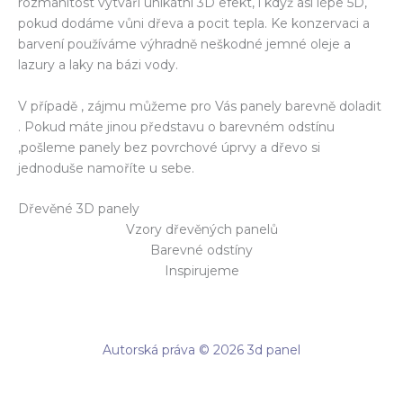
rozmanitost vytváří unikátní 3D efekt, i když asi lépe 5D,
pokud dodáme vůni dřeva a pocit tepla. Ke konzervaci a
barvení používáme výhradně neškodné jemné oleje a
lazury a laky na bázi vody.
V případě , zájmu můžeme pro Vás panely barevně doladit
. Pokud máte jinou představu o barevném odstínu
,pošleme panely bez povrchové úprvy a dřevo si
jednoduše namoříte u sebe.
Dřevěné 3D panely
Vzory dřevěných panelů
Barevné odstíny
Inspirujeme
Autorská práva © 2026 3d panel