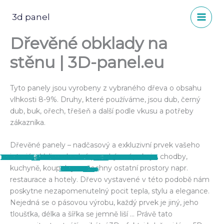
Přeskočit
na
3d panel
obsah
Dřevěné obklady na
stěnu | 3D-panel.eu
Tyto panely jsou vyrobeny z vybraného dřeva o obsahu
vlhkosti 8-9%. Druhy, které používáme, jsou dub, černý
dub, buk, ořech, třešeň a další podle vkusu a potřeby
zákazníka.
Dřevěné panely – nadčasový a exkluzivní prvek vašeho
interiéru.Velice vhodné pro obývací pokoje, chodby,
15338684_568899529987743_363908952804
11244720_356049901272708_1023892874316
21740904_713457868865241_2432764689101
30716358_825733987637628_228423028449
13321794_481468192064211_18572463600173
28577506_800437513500609_397083172120
14600878_540863102791386_153888109929
12705302_440873896123641_6143697268144
14354928_530937253783971_7630255925873
13495299_491727951038235_29741167218935
10006593_339883109556054_602270607669
28576443_800437490167278_895641164178
15284041_569371896607173_4270895771317
14595725_541153196095710_814178961113001
14469589_536546443223052_3010422260547
13615492_499537883590575_2348053954012
12801582_460260600851637_5165388352347
18921103_661969604014068_847059728479
18422101_647565502121145_49444828015675
14322658_526248517586178_46351139532067
15319278_567881673422862_3875187983154
15037206_557768831100813_4689761411309
18814626_658235024387526_3334176570194
14610986_545770645633965_4085155277437
15978031_587845314759831_1575785490237
12472296_461789457365418_4594571618879
12248228_413372542207110_7504914001755
12371255_442279519316412_54956200161498
12238125_420779571466407_2102558329715
11255766_362859307258434_230088394626
kuchyně, koupelny a všechny ostatní prostory napr.
2003978_n
0569438_o
8762622_n
7967961_n
6823851_o
2975345_n
038006_n
083286_n
658909_n
1102421_n
908266_n
086722_n
073764_o
100943_n
777474_n
9112512_n
145873_o
996912_n
636170_o
963319_n
357102_n
215906_o
459411_n
79344_o
03148_n
43796_o
52387_n
31157_o
65165_n
2522_n
restaurace a hotely. Dřevo vystavené v této podobě nám
poskytne nezapomenutelný pocit tepla, stylu a elegance.
Nejedná se o pásovou výrobu, každý prvek je jiný, jeho
tloušťka, délka a šířka se jemně liší … Právě tato