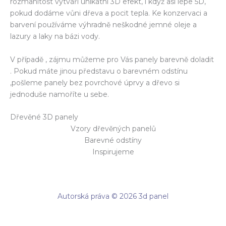
rozmanitost vytváří unikátní 3D efekt, i když asi lépe 5D,
pokud dodáme vůni dřeva a pocit tepla. Ke konzervaci a
barvení používáme výhradně neškodné jemné oleje a
lazury a laky na bázi vody.
V případě , zájmu můžeme pro Vás panely barevně doladit
. Pokud máte jinou představu o barevném odstínu
,pošleme panely bez povrchové úprvy a dřevo si
jednoduše namoříte u sebe.
Dřevěné 3D panely
Vzory dřevěných panelů
Barevné odstíny
Inspirujeme
Autorská práva © 2026 3d panel