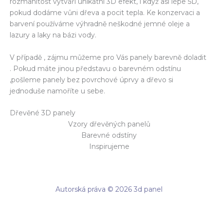
rozmanitost vytváří unikátní 3D efekt, i když asi lépe 5D,
pokud dodáme vůni dřeva a pocit tepla. Ke konzervaci a
barvení používáme výhradně neškodné jemné oleje a
lazury a laky na bázi vody.
V případě , zájmu můžeme pro Vás panely barevně doladit
. Pokud máte jinou představu o barevném odstínu
,pošleme panely bez povrchové úprvy a dřevo si
jednoduše namoříte u sebe.
Dřevěné 3D panely
Vzory dřevěných panelů
Barevné odstíny
Inspirujeme
Autorská práva © 2026 3d panel