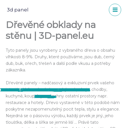
Přeskočit
na
3d panel
obsah
Dřevěné obklady na
stěnu | 3D-panel.eu
Tyto panely jsou vyrobeny z vybraného dřeva o obsahu
vlhkosti 8-9%. Druhy, které používáme, jsou dub, černý
dub, buk, ořech, třešeň a další podle vkusu a potřeby
zákazníka.
Dřevěné panely – nadčasový a exkluzivní prvek vašeho
interiéru.Velice vhodné pro obývací pokoje, chodby,
15338684_568899529987743_363908952804
11244720_356049901272708_1023892874316
21740904_713457868865241_2432764689101
30716358_825733987637628_228423028449
13321794_481468192064211_18572463600173
28577506_800437513500609_397083172120
14600878_540863102791386_153888109929
12705302_440873896123641_6143697268144
14354928_530937253783971_7630255925873
13495299_491727951038235_29741167218935
10006593_339883109556054_602270607669
28576443_800437490167278_895641164178
15284041_569371896607173_4270895771317
14595725_541153196095710_814178961113001
14469589_536546443223052_3010422260547
13615492_499537883590575_2348053954012
12801582_460260600851637_5165388352347
18921103_661969604014068_847059728479
18422101_647565502121145_49444828015675
14322658_526248517586178_46351139532067
15319278_567881673422862_3875187983154
15037206_557768831100813_4689761411309
18814626_658235024387526_3334176570194
14610986_545770645633965_4085155277437
15978031_587845314759831_1575785490237
12472296_461789457365418_4594571618879
12248228_413372542207110_7504914001755
12371255_442279519316412_54956200161498
12238125_420779571466407_2102558329715
11255766_362859307258434_230088394626
kuchyně, koupelny a všechny ostatní prostory napr.
2003978_n
0569438_o
8762622_n
7967961_n
6823851_o
2975345_n
038006_n
083286_n
658909_n
1102421_n
908266_n
086722_n
073764_o
100943_n
777474_n
9112512_n
145873_o
996912_n
636170_o
963319_n
357102_n
215906_o
459411_n
79344_o
03148_n
43796_o
52387_n
31157_o
65165_n
2522_n
restaurace a hotely. Dřevo vystavené v této podobě nám
poskytne nezapomenutelný pocit tepla, stylu a elegance.
Nejedná se o pásovou výrobu, každý prvek je jiný, jeho
tloušťka, délka a šířka se jemně liší … Právě tato