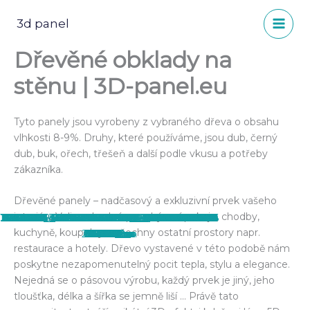
Přeskočit
na
3d panel
obsah
Dřevěné obklady na
stěnu | 3D-panel.eu
Tyto panely jsou vyrobeny z vybraného dřeva o obsahu
vlhkosti 8-9%. Druhy, které používáme, jsou dub, černý
dub, buk, ořech, třešeň a další podle vkusu a potřeby
zákazníka.
Dřevěné panely – nadčasový a exkluzivní prvek vašeho
interiéru.Velice vhodné pro obývací pokoje, chodby,
15338684_568899529987743_363908952804
11244720_356049901272708_1023892874316
21740904_713457868865241_2432764689101
30716358_825733987637628_228423028449
13321794_481468192064211_18572463600173
28577506_800437513500609_397083172120
14600878_540863102791386_153888109929
12705302_440873896123641_6143697268144
14354928_530937253783971_7630255925873
13495299_491727951038235_29741167218935
10006593_339883109556054_602270607669
28576443_800437490167278_895641164178
15284041_569371896607173_4270895771317
14595725_541153196095710_814178961113001
14469589_536546443223052_3010422260547
13615492_499537883590575_2348053954012
12801582_460260600851637_5165388352347
18921103_661969604014068_847059728479
18422101_647565502121145_49444828015675
14322658_526248517586178_46351139532067
15319278_567881673422862_3875187983154
15037206_557768831100813_4689761411309
18814626_658235024387526_3334176570194
14610986_545770645633965_4085155277437
15978031_587845314759831_1575785490237
12472296_461789457365418_4594571618879
12248228_413372542207110_7504914001755
12371255_442279519316412_54956200161498
12238125_420779571466407_2102558329715
11255766_362859307258434_230088394626
kuchyně, koupelny a všechny ostatní prostory napr.
2003978_n
0569438_o
8762622_n
7967961_n
6823851_o
2975345_n
038006_n
083286_n
658909_n
1102421_n
908266_n
086722_n
073764_o
100943_n
777474_n
9112512_n
145873_o
996912_n
636170_o
963319_n
357102_n
215906_o
459411_n
79344_o
03148_n
43796_o
52387_n
31157_o
65165_n
2522_n
restaurace a hotely. Dřevo vystavené v této podobě nám
poskytne nezapomenutelný pocit tepla, stylu a elegance.
Nejedná se o pásovou výrobu, každý prvek je jiný, jeho
tloušťka, délka a šířka se jemně liší … Právě tato