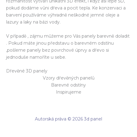
rozmanitost vytváří unikátní 3D efekt, i když asi lépe 5D,
pokud dodáme vůni dřeva a pocit tepla. Ke konzervaci a
barvení používáme výhradně neškodné jemné oleje a
lazury a laky na bázi vody.
V případě , zájmu můžeme pro Vás panely barevně doladit
. Pokud máte jinou představu o barevném odstínu
,pošleme panely bez povrchové úprvy a dřevo si
jednoduše namoříte u sebe.
Dřevěné 3D panely
Vzory dřevěných panelů
Barevné odstíny
Inspirujeme
Autorská práva © 2026 3d panel