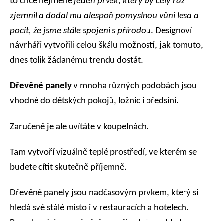
to chce nejméně
jeden prvek, který by celý ráz
zjemnil a dodal mu alespoň pomyslnou vůni lesa a
pocit, že jsme stále spojeni s přírodou
. Designoví
návrháři vytvořili celou škálu možností, jak tomuto,
dnes tolik žádanému trendu dostát.
Dřevěné panely
v mnoha různých podobách jsou
vhodné do dětských pokojů, ložnic i předsíní.
Zaručeně je ale uvítáte v koupelnách.
Tam vytvoří vizuálně teplé prostředí, ve kterém se
budete cítit skutečně příjemně.
Dřevěné panely jsou nadčasovým prvkem, který si
hledá své stálé místo i v restauracích a hotelech.