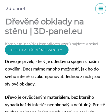
Přeskočit
na
3d panel
obsah
Dřevěné obklady na
stěnu | 3D-panel.eu
Kompletní nabídku jednotlivých vzorů najdete v sekci
E-SHOP DŘEVĚNÉ PANELY
Dřevo je prvek, který je odedávna spojen s naším
obydlím. Dnes máme mnoho možností, jak ho do
svého interiéru zakomponovat. Jednou z nich jsou
stylové obklady.
Dřevo je osvědčeným materiálem, bez kterého
vypadá každý interiér nedokonalý a neútulný. Prostě