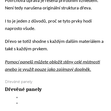
Povrchová úprava je řešena přírodním vzhledem.
Není tedy narušena originální struktura dřeva.
I to je jeden z důvodů, proč se tyto prvky hodí
naprosto všude.
Dřevo se totiž shodne s každým dalším materiálem a
také s každým prvkem.
Pomocí panelů můžete obložit stěny celé místnosti
anebo je využít pouze jako zajímavý doplněk.
Dřevěné panely
Dřevěné panely