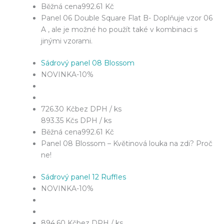
Běžná cena
992.61 Kč
Panel 06 Double Square Flat B- Doplňuje vzor 06
A , ale je možné ho použít také v kombinaci s
jinými vzorami.
Sádrový panel 08 Blossom
NOVINKA
-10%
726.30 Kč
bez DPH / ks
893.35 Kč
s DPH / ks
Běžná cena
992.61 Kč
Panel 08 Blossom – Květinová louka na zdi? Proč
ne!
Sádrový panel 12 Ruffles
NOVINKA
-10%
894.60 Kč
bez DPH / ks