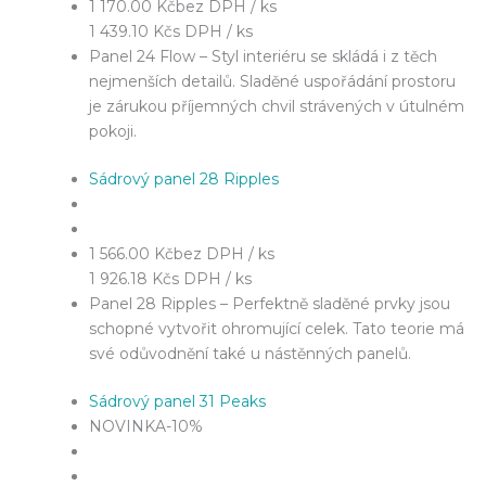
1 170.00 Kč
bez DPH / ks
1 439.10 Kč
s DPH / ks
Panel 24 Flow – Styl interiéru se skládá i z těch
nejmenších detailů. Sladěné uspořádání prostoru
je zárukou příjemných chvil strávených v útulném
pokoji.
Sádrový panel 28 Ripples
1 566.00 Kč
bez DPH / ks
1 926.18 Kč
s DPH / ks
Panel 28 Ripples – Perfektně sladěné prvky jsou
schopné vytvořit ohromující celek. Tato teorie má
své odůvodnění také u nástěnných panelů.
Sádrový panel 31 Peaks
NOVINKA
-10%