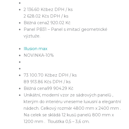
2 136.60 Kč
bez DPH / ks
2 628.02 Kč
s DPH / ks
Běžná cena
2 920.02 Kč
Panel PB31 – Panel s imitací geometrické
výztuže.
Illusion max
NOVINKA
-10%
73 100.70 Kč
bez DPH / ks
89 913.86 Kč
s DPH / ks
Běžná cena
99 904.29 Kč
Unikátní, moderní vzor ze sádrových panelů ,
kterým do interiéru vneseme luxusní a elegantní
nádech. Celkový rozměr 4800 mm x 2400 mm .
Na celek se skládá 12 kusů panelů 800 mm x
1200 mm . Tloušťka 0,5 – 3,6 cm.