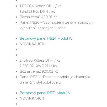
1 092.04 Kč
bez DPH / ks
1 343.21 Kč
s DPH / ks
Běžná cena
1 460.01 Kč
Panel PB20 – Vzor složený ze symetrických
vyboulení uložených u sebe.
Betonový panel PB24 Modul W
NOVINKA
-10%
2 136.60 Kč
bez DPH / ks
2 628.02 Kč
s DPH / ks
Běžná cena
2 920.02 Kč
Panel PB24 – Panel napodobuje chladný a
umírněný styl polotovaru.
Betonový panel PB31 Modul V
NOVINKA
-10%