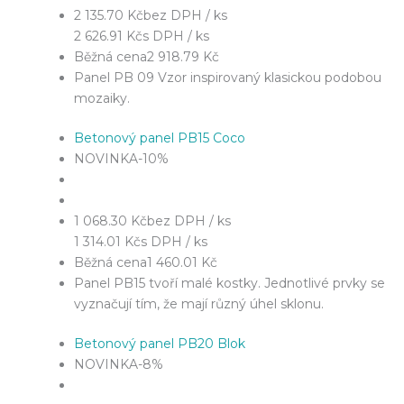
2 135.70 Kč
bez DPH / ks
2 626.91 Kč
s DPH / ks
Běžná cena
2 918.79 Kč
Panel PB 09 Vzor inspirovaný klasickou podobou
mozaiky.
Betonový panel PB15 Coco
NOVINKA
-10%
1 068.30 Kč
bez DPH / ks
1 314.01 Kč
s DPH / ks
Běžná cena
1 460.01 Kč
Panel PB15 tvoří malé kostky. Jednotlivé prvky se
vyznačují tím, že mají různý úhel sklonu.
Betonový panel PB20 Blok
NOVINKA
-8%