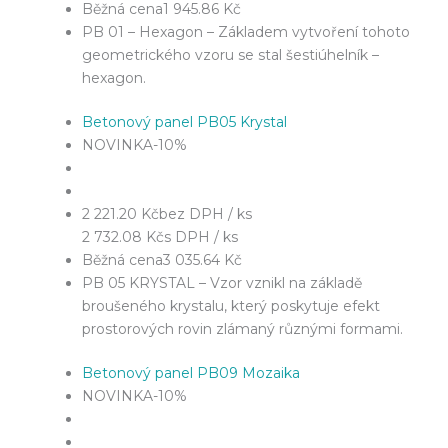
Běžná cena
1 945.86 Kč
PB 01 – Hexagon – Základem vytvoření tohoto
geometrického vzoru se stal šestiúhelník –
hexagon.
Betonový panel PB05 Krystal
NOVINKA
-10%
2 221.20 Kč
bez DPH / ks
2 732.08 Kč
s DPH / ks
Běžná cena
3 035.64 Kč
PB 05 KRYSTAL – Vzor vznikl na základě
broušeného krystalu, který poskytuje efekt
prostorových rovin zlámaný různými formami.
Betonový panel PB09 Mozaika
NOVINKA
-10%