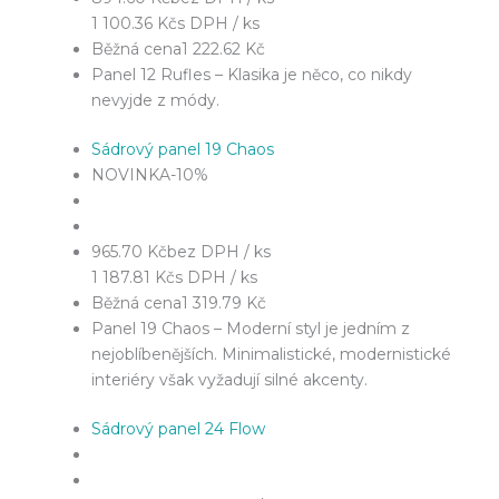
1 100.36 Kč
s DPH / ks
Běžná cena
1 222.62 Kč
Panel 12 Rufles – Klasika je něco, co nikdy
nevyjde z módy.
Sádrový panel 19 Chaos
NOVINKA
-10%
965.70 Kč
bez DPH / ks
1 187.81 Kč
s DPH / ks
Běžná cena
1 319.79 Kč
Panel 19 Chaos – Moderní styl je jedním z
nejoblíbenějších. Minimalistické, modernistické
interiéry však vyžadují silné akcenty.
Sádrový panel 24 Flow