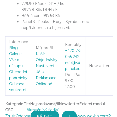
729.90 Kč
bez DPH / ks
897.78 Kč
s DPH / ks
Běžná cena
997.53 Kč
Panel 31 Peaks – Hory – Symbol moci,
nepřístupnosti a tajemství.
Informace
Kontakty
Blog
Můj profil
+420 731
Galerie
Košík
045 242
Vše o
Objednávky
info@3d-
nákupu
Nastavení
Newsletter
panel.eu
Obchodní
účtu
Po – Pá:
podmínky
Reklamace
9:00 –
Ochrana
Oblíbené
17:00
soukromí
Kategorie
Filtr
Nejprodávanější
Newsletter
Externí modul –
GSC
filtrování výsledků
Zrušit
Odebrat
www.wexbo.com
P
PŘIDAT
1