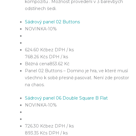
kompozitu . Možnost provedení v 3 barevbých
odstínech šedi.
Sádrový panel 02 Buttons
NOVINKA
-10%
624.60 Kč
bez DPH / ks
768.26 Kč
s DPH / ks
Běžná cena
853.62 Kč
Panel 02 Buttons – Domino je hra, ve které musí
všechno k sobě přesně pasovat. Není zde prostor
na chaos.
Sádrový panel 06 Double Square B Flat
NOVINKA
-10%
726.30 Kč
bez DPH / ks
893.35 Kč
s DPH / ks