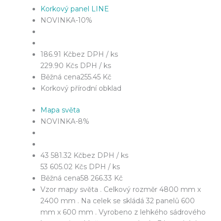
Korkový panel LINE
NOVINKA
-10%
186.91 Kč
bez DPH / ks
229.90 Kč
s DPH / ks
Běžná cena
255.45 Kč
Korkový přírodní obklad
Mapa světa
NOVINKA
-8%
43 581.32 Kč
bez DPH / ks
53 605.02 Kč
s DPH / ks
Běžná cena
58 266.33 Kč
Vzor mapy světa . Celkový rozměr 4800 mm x
2400 mm . Na celek se skládá 32 panelů 600
mm x 600 mm . Vyrobeno z lehkého sádrového