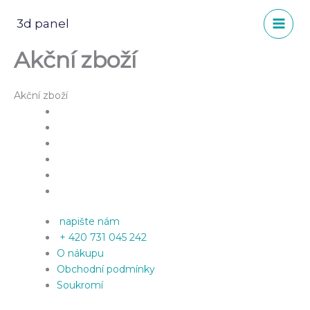
Přeskočit
na
3d panel
obsah
Akční zboží
Akční zboží
napište nám
+ 420 731 045 242
O nákupu
Obchodní podmínky
Soukromí