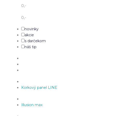
0
,-
0
,-
novinky
akcie
s darčekom
náš tip
Korkový panel LINE
Illusion max