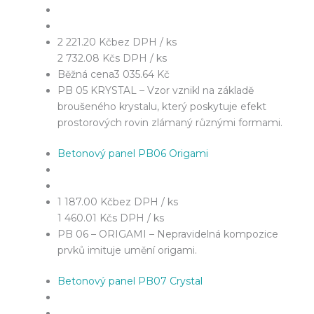
2 221.20 Kč
bez DPH / ks
2 732.08 Kč
s DPH / ks
Běžná cena
3 035.64 Kč
PB 05 KRYSTAL – Vzor vznikl na základě
broušeného krystalu, který poskytuje efekt
prostorových rovin zlámaný různými formami.
Betonový panel PB06 Origami
1 187.00 Kč
bez DPH / ks
1 460.01 Kč
s DPH / ks
PB 06 – ORIGAMI – Nepravidelná kompozice
prvků imituje umění origami.
Betonový panel PB07 Crystal