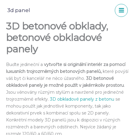
Přeskočit
na
3d panel
obsah
3D betonové obklady,
betonové obkladové
panely
Buďte jedineční a
vytvořte si originální interiér za pomocí
luxusních trojrozměrných betonových panelů,
které povýší
váš byt či kancelář ne něco úžasného.
3D betonové
obkladové panely je možné použít v jakémkoliv prostoru
.
Jsou věnovány různým stylům a navržené pro jedinečné
trojrozměrné efekty.
3D obkladové panely z betonu
se
mohou použít jak jednotlivé komponenty, tak jako
dekorativní prvek s kombinací spolu se 2D panely.
Konkrétní modely 3D panelů jsou k dispozici v různých
rozměrech a barevných odstínech. Nejvíce žádaný je
rozměr 120/60 a 60/60 cm.