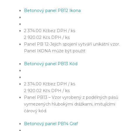
Betonový panel PB12 Ikona
2 374.00 Kč
bez DPH / ks
2 920.02 Kč
s DPH / ks
Panel PB 12-Jejich spojení vytváří unikátní vzor.
Panel IKONA může být použit
Betonový panel PB13 Kód
2 374.00 Kč
bez DPH / ks
2 920.02 Kč
s DPH / ks
Panel PB13 – Vzor vyrobený z podélných pásů
vymezených hlubokými drážkami, imitujícími
čárový kód.
Betonový panel PB14 Graf