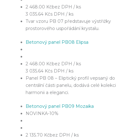
2 468.00 Kč
bez DPH / ks
3 035.64 Kč
s DPH / ks
Tvar vzoru PB 07 představuje výstřižky
prostorového uspořádání krystalu.
Betonový panel PB08 Elipsa
2 468.00 Kč
bez DPH / ks
3 035.64 Kč
s DPH / ks
Panel PB 08 – Eliptický profil vepsaný do
centrální části panelu, dodává celé kolekci
harmonii a eleganci.
Betonový panel PB09 Mozaika
NOVINKA
-10%
2 135.70 Kč
bez DPH / ks