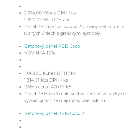
2 374.00 Kč
bez DPH / ks
2 920.02 Kč
s DPH / ks
Panel PB 14 je fúzí surové 2D roviny ‚seříznuté‘ v
různých úhlech s grafickými symboly.
Betonový panel PB15 Coco
NOVINKA
-10%
1 068.30 Kč
bez DPH / ks
1 314.01 Kč
s DPH / ks
Běžná cena
1 460.01 Kč
Panel PB15 tvoří malé kostky. Jednotlivé prvky se
vyznačují tím, že mají různý úhel sklonu.
Betonový panel PB16 Coco 2