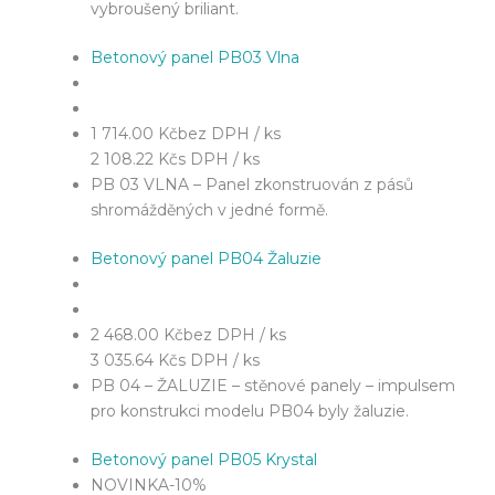
vybroušený briliant.
Betonový panel PB03 Vlna
1 714.00 Kč
bez DPH / ks
2 108.22 Kč
s DPH / ks
PB 03 VLNA – Panel zkonstruován z pásů
shromážděných v jedné formě.
Betonový panel PB04 Žaluzie
2 468.00 Kč
bez DPH / ks
3 035.64 Kč
s DPH / ks
PB 04 – ŽALUZIE – stěnové panely – impulsem
pro konstrukci modelu PB04 byly žaluzie.
Betonový panel PB05 Krystal
NOVINKA
-10%