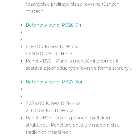
řezaných a prolínajících se rovin na různých
místech.
Betonový panel PB26 Ori
1 187.00 Kč
bez DPH / ks
1 460.01 Kč
s DPH / ks
Panel PB26 – Panel s modulární geometrií
sestává z jednoduchých rovin ve formě střechy .
Betonový panel PB27 Kor
2 374.00 Kč
bez DPH / ks
2 920.02 Kč
s DPH / ks
Panel PB27 – Vzor s původní grafickou
strukturou. Panel pro použití v moderních a
tradičních interiérech.