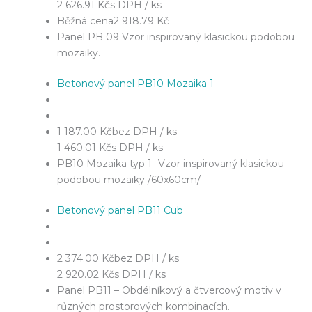
2 626.91 Kč
s DPH / ks
Běžná cena
2 918.79 Kč
Panel PB 09 Vzor inspirovaný klasickou podobou
mozaiky.
Betonový panel PB10 Mozaika 1
1 187.00 Kč
bez DPH / ks
1 460.01 Kč
s DPH / ks
PB10 Mozaika typ 1- Vzor inspirovaný klasickou
podobou mozaiky /60x60cm/
Betonový panel PB11 Cub
2 374.00 Kč
bez DPH / ks
2 920.02 Kč
s DPH / ks
Panel PB11 – Obdélníkový a čtvercový motiv v
různých prostorových kombinacích.