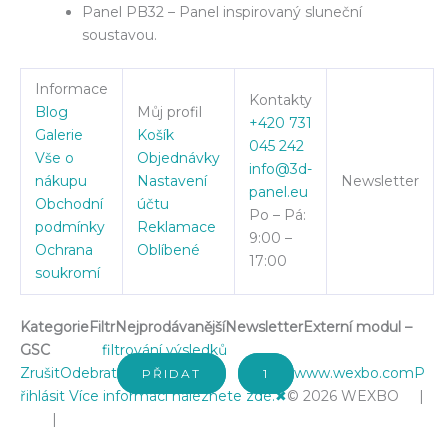
Panel PB32 – Panel inspirovaný sluneční
soustavou.
Informace
Kontakty
Blog
Můj profil
+420 731
Galerie
Košík
045 242
Vše o
Objednávky
info@3d-
nákupu
Nastavení
Newsletter
panel.eu
Obchodní
účtu
Po – Pá:
podmínky
Reklamace
9:00 –
Ochrana
Oblíbené
17:00
soukromí
Kategorie
Filtr
Nejprodávanější
Newsletter
Externí modul –
GSC
filtrování výsledků
Zrušit
Odebrat
www.wexbo.com
P
PŘIDAT
1
řihlásit
Více informací naleznete zde.
✖
© 2026 WEXBO |
|