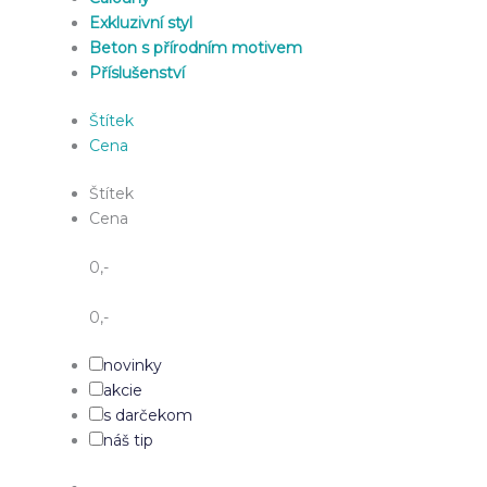
Exkluzivní styl
Beton s přírodním motivem
Příslušenství
Štítek
Cena
Štítek
Cena
0
,-
0
,-
novinky
akcie
s darčekom
náš tip