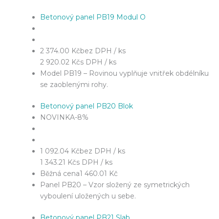
Betonový panel PB19 Modul O
2 374.00 Kč
bez DPH / ks
2 920.02 Kč
s DPH / ks
Model PB19 – Rovinou vyplňuje vnitřek obdélníku
se zaoblenými rohy.
Betonový panel PB20 Blok
NOVINKA
-8%
1 092.04 Kč
bez DPH / ks
1 343.21 Kč
s DPH / ks
Běžná cena
1 460.01 Kč
Panel PB20 – Vzor složený ze symetrických
vyboulení uložených u sebe.
Betonový panel PB21 Slab