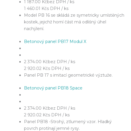
1 187.00 Kč
bez DPH / ks
1 460.01 Kč
s DPH / ks
Model PB 16 se skládá ze symetricky umístěných
kostek, jejichž horní část má odlišný úhel
nachýlení.
Betonový panel PB17 Modul X
2 374.00 Kč
bez DPH / ks
2 920.02 Kč
s DPH / ks
Panel PB 17 s imitací geometrické výztuže.
Betonový panel PB18 Space
2 374.00 Kč
bez DPH / ks
2 920.02 Kč
s DPH / ks
Panel PB18 -Strohý, ztlumený vzor. Hladký
povrch protínají jemné rysy.