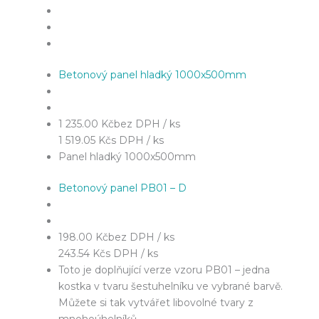
Betonový panel hladký 1000x500mm
1 235.00 Kč
bez DPH / ks
1 519.05 Kč
s DPH / ks
Panel hladký 1000x500mm
Betonový panel PB01 – D
198.00 Kč
bez DPH / ks
243.54 Kč
s DPH / ks
Toto je doplňující verze vzoru PB01 – jedna
kostka v tvaru šestuhelníku ve vybrané barvě.
Můžete si tak vytvářet libovolné tvary z
mnohoúhelníků.