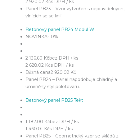
2 920.02 Kč
s DPH / ks
Panel PB23 – Vzor vytvořen s nepravidelných,
vlnících se se linií.
Betonový panel PB24 Modul W
NOVINKA
-10%
2 136.60 Kč
bez DPH / ks
2 628.02 Kč
s DPH / ks
Běžná cena
2 920.02 Kč
Panel PB24 – Panel napodobuje chladný a
umírněný styl polotovaru.
Betonový panel PB25 Tekt
1 187.00 Kč
bez DPH / ks
1 460.01 Kč
s DPH / ks
Panel PB25 – Geometrický vzor se skládá z