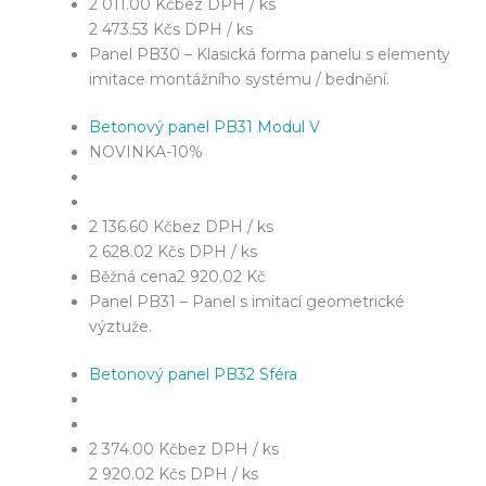
2 011.00 Kč
bez DPH / ks
2 473.53 Kč
s DPH / ks
Panel PB30 – Klasická forma panelu s elementy
imitace montážního systému / bednění.
Betonový panel PB31 Modul V
NOVINKA
-10%
2 136.60 Kč
bez DPH / ks
2 628.02 Kč
s DPH / ks
Běžná cena
2 920.02 Kč
Panel PB31 – Panel s imitací geometrické
výztuže.
Betonový panel PB32 Sféra
2 374.00 Kč
bez DPH / ks
2 920.02 Kč
s DPH / ks