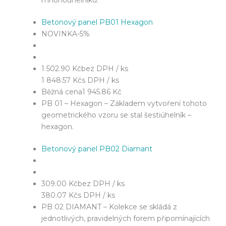
Betonový panel PB01 Hexagon
NOVINKA
-5%
1 502.90 Kč
bez DPH / ks
1 848.57 Kč
s DPH / ks
Běžná cena
1 945.86 Kč
PB 01 – Hexagon – Základem vytvoření tohoto
geometrického vzoru se stal šestiúhelník –
hexagon.
Betonový panel PB02 Diamant
309.00 Kč
bez DPH / ks
380.07 Kč
s DPH / ks
PB 02 DIAMANT – Kolekce se skládá z
jednotlivých, pravidelných forem připomínajících