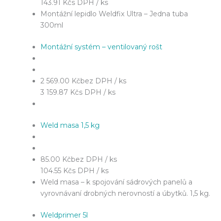
143.91 Kč
s DPH / ks
Montážní lepidlo Weldfix Ultra – Jedna tuba
300ml
Montážní systém – ventilovaný rošt
2 569.00 Kč
bez DPH / ks
3 159.87 Kč
s DPH / ks
Weld masa 1,5 kg
85.00 Kč
bez DPH / ks
104.55 Kč
s DPH / ks
Weld masa – k spojování sádrových panelů a
vyrovnávaní drobných nerovností a úbytků. 1,5 kg.
Weldprimer 5l