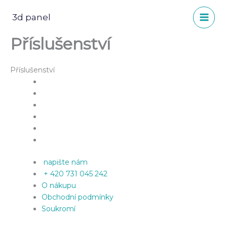
Přeskočit
na
3d panel
obsah
Příslušenství
Příslušenství
napište nám
+ 420 731 045 242
O nákupu
Obchodní podmínky
Soukromí