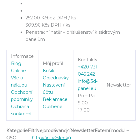
252.00 Kč
bez DPH / ks
309.96 Kč
s DPH / ks
Penetrační nátěr – příslušenství k sádrovým
panelům
Informace
Kontakty
Blog
Můj profil
+420 731
Galerie
Košík
045 242
Vše o
Objednávky
info@3d-
nákupu
Nastavení
Newsletter
panel.eu
Obchodní
účtu
Po – Pá:
podmínky
Reklamace
9:00 –
Ochrana
Oblíbené
17:00
soukromí
Kategorie
Filtr
Nejprodávanější
Newsletter
Externí modul –
GSC
filtrování výsledků