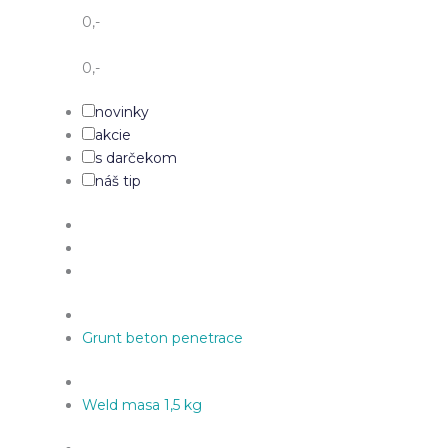
0
,-
0
,-
novinky
akcie
s darčekom
náš tip
Grunt beton penetrace
Weld masa 1,5 kg