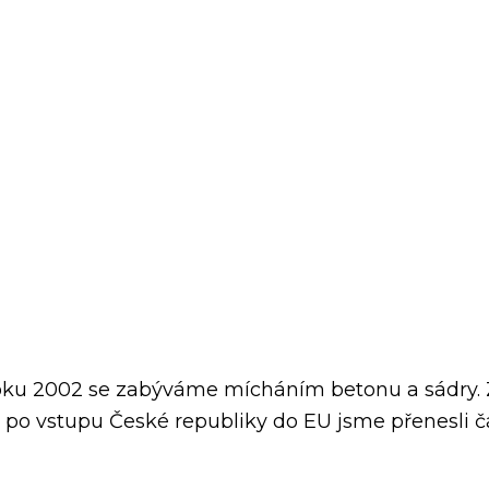
oku 2002 se zabýváme mícháním betonu a sádry. Z
 po vstupu České republiky do EU jsme přenesli č