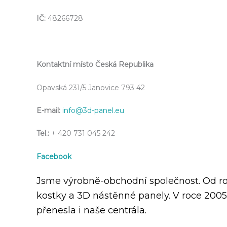
IČ:
48266728
Kontaktní místo Česká Republika
Opavská 231/5 Janovice 793 42
E-mail:
info@3d-panel.eu
Tel.:
+ 420 731 045 242
Facebook
Jsme výrobně-obchodní společnost. Od r
kostky a 3D nástěnné panely. V roce 2005
přenesla i naše centrála.