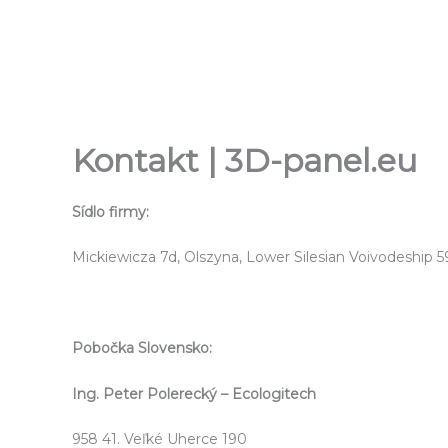
Přeskočit
na
obsah
Kontakt | 3D-panel.eu
Sídlo firmy:
Mickiewicza 7d, Olszyna, Lower Silesian Voivodeship 
Pobočka Slovensko:
Ing. Peter Polerecký – Ecologitech
958 41. Veľké Uherce 190