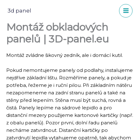
Přeskočit
na
3d panel
obsah
Montáž obkladových
panelů | 3D-panel.eu
Montáž zvládne šikovný zedník, ale i domácí kutil.
​Pokud nemontujeme panely od podlahy, instalujeme
nejdříve základní lištu. Rozměříme panely, a pokud je
potřeba, řežeme je i ruční pilou. Při základním nátěru
nezapomeneme na zadní stranu panelů a také na
stěny před lepením. Stěna musí být suchá, rovná a
čistá. Panely lepíme na sádrové lepidlo a pro
distanční mezery použijeme kartonové kartičky (např.
z obalu panelů). Pozor první, dolní řadu panelů
necháme zatvrdnout. Distanční kartičky po
zatvrdnutí lepidla vytahujeme opatrně, tak abychom