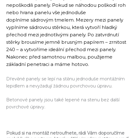
nepoškodili panely. Pokud se náhodou poškodí roh
nebo hrana panelu vše jednoduše
doplníme sádrovým tmelem. Mezery mezi panely
vyplníme sádrovou stěrkou, která vytvoří hladký
přechod mezi jednotlivými panely. Po zatvrdnutí
stěrky brousíme jemně brusným papírem – zrnitost
240 – a vytvoříme ideální přechod mezi panely.
Nakonec před samotnou malbou, použijeme
základní penetraci a máme hotovo.
Dřevěné panely se lepí na stěnu jednoduše montážním
lepidlem a nevyžadují žádnou povrchovou úpravu.
Betonové panely jsou také lepené na stenu bez další
povrchové úpravy.
Pokud si na montáž netroufnete, rádi Vám doporučíme