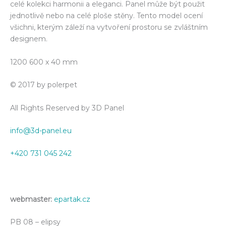
celé kolekci harmonii a eleganci. Panel může být použit
jednotlivě nebo na celé ploše stěny. Tento model ocení
všichni, kterým záleží na vytvoření prostoru se zvláštním
designem.
1200 600 x 40 mm
© 2017 by polerpet
All Rights Reserved by 3D Panel
info@3d-panel.eu
+420 731 045 242
webmaster:
epartak.cz
PB 08 – elipsy