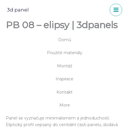
Přeskočit
na
3d panel
obsah
PB 08 – elipsy | 3dpanels
Domů
Použité materiály
Montáž
Inspirace
Kontakt
More
Panel se vyznačuje minimalismem a jednoduchostí.
Eliptický profil vepsaný do centrální části panelu, dodává