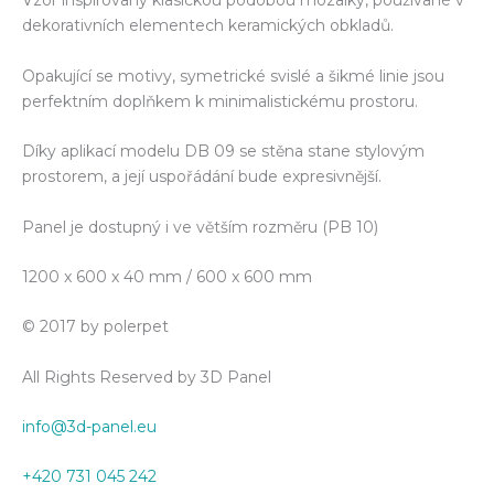
Vzor inspirovaný klasickou podobou mozaiky, používané v
dekorativních elementech keramických obkladů.
Opakující se motivy, symetrické svislé a šikmé linie jsou
perfektním doplňkem k minimalistickému prostoru.
Díky aplikací modelu DB 09 se stěna stane stylovým
prostorem, a její uspořádání bude expresivnější.
Panel je dostupný i ve větším rozměru (PB 10)
1200 x 600 x 40 mm / 600 x 600 mm
© 2017 by polerpet
All Rights Reserved by 3D Panel
info@3d-panel.eu
+420 731 045 242