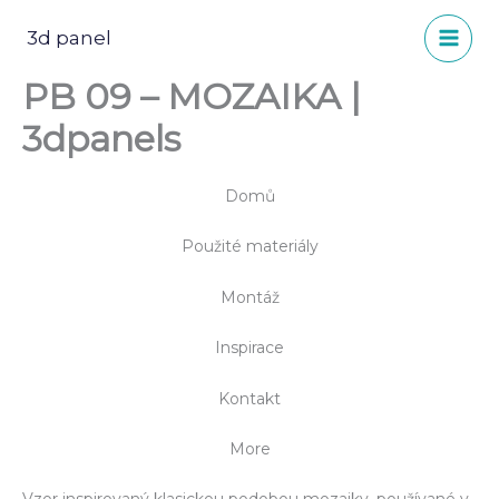
Přeskočit
na
3d panel
obsah
PB 09 – MOZAIKA |
3dpanels
Domů
Použité materiály
Montáž
Inspirace
Kontakt
More