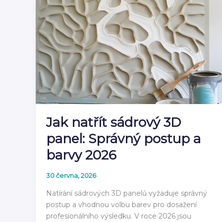
čeho
jsou
vyrobeny
v
roce
2026
Jak natřít sádrový 3D
panel: Správný postup a
barvy 2026
30 června, 2026
Natírání sádrových 3D panelů vyžaduje správný
postup a vhodnou volbu barev pro dosažení
profesionálního výsledku. V roce 2026 jsou