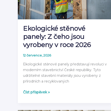
rok
2026
Ekologické stěnové
panely: Z čeho jsou
vyrobeny v roce 2026
12 července, 2026
Ekologické stěnové panely představují revoluci v
moderním stavebnictví České republiky. Tyto
udržitelné stavební materiály jsou vyrobeny z
přírodních a recyklovaných
Ekologické
Číst příspěvek »
stěnové
panely:
Z