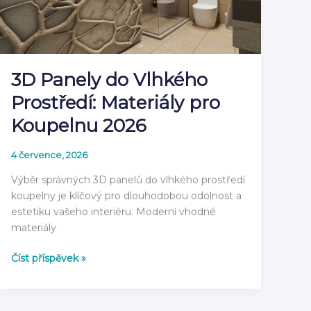
průvodce
2026
3D Panely do Vlhkého
Prostředí: Materiály pro
Koupelnu 2026
4 července, 2026
Výběr správných 3D panelů do vlhkého prostředí
koupelny je klíčový pro dlouhodobou odolnost a
estetiku vašeho interiéru. Moderní vhodné
materiály
3D
Číst příspěvek »
Panely
do
Vlhkého