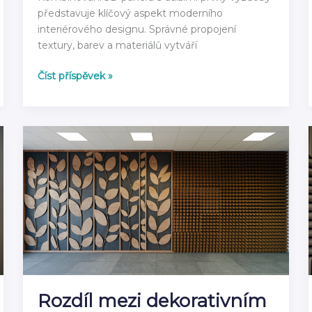
představuje klíčový aspekt moderního
interiérového designu. Správné propojení
textury, barev a materiálů vytváří
Jak
Číst příspěvek »
kombinovat
3D
panely
s
dalšími
prvky
výzdoby
Rozdíl mezi dekorativním