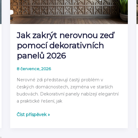
Jak zakrýt nerovnou zeď
pomocí dekorativních
panelů 2026
8 července, 2026
Nerovné zdi představují častý problém v
českých domácnostech, zejména ve starších
budovách. Dekorativní panely nabízejí elegantní
a praktické řešení, jak
Jak
Číst příspěvek »
zakrýt
nerovnou
zeď