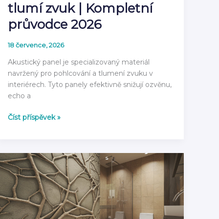
tlumí zvuk | Kompletní
průvodce 2026
18 července, 2026
Akustický panel je specializovaný materiál
navržený pro pohlcování a tlumení zvuku v
interiérech. Tyto panely efektivně snižují ozvěnu,
echo a
Co
Číst příspěvek »
je
akustický
panel
a
jak
tlumí
zvuk
|
Kompletní