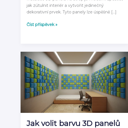
jak zútulnit interiér a vytvořit jedinečný
dekorativní prvek. Tyto panely lze úspěšně […]
3D
Číst příspěvek »
panely
na
strop:
kompletní
návod
jak
instalovat
2026
Jak volit barvu 3D panelů