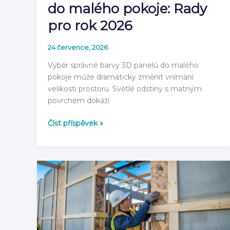
do malého pokoje: Rady
pro rok 2026
24 července, 2026
Výběr správné barvy 3D panelů do malého
pokoje může dramaticky změnit vnímání
velikosti prostoru. Světlé odstíny s matným
povrchem dokáží
Jak
Číst příspěvek »
volit
barvu
3D
panelů
do
malého
pokoje:
Rady
pro