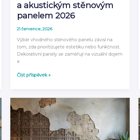
a akustickým stěnovým
panelem 2026
21 července, 2026
Výběr vhodného stěnového panelu závisí na
tom, zda prioritizujete estetiku nebo funkčnost.
Dekorativní panely se zaměřují na vizuální dojem
a
Rozdíl
Číst příspěvek »
mezi
dekorativním
a
akustickým
stěnovým
panelem
2026