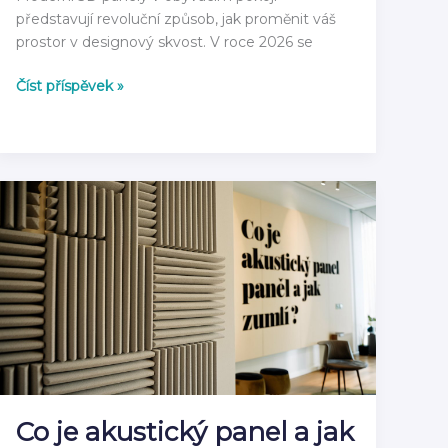
představují revoluční způsob, jak proměnit váš
prostor v designový skvost. V roce 2026 se
3D
Číst příspěvek »
Panely
do
Obývacího
Pokoje
2026:
Moderní
Inspirace
Co je akustický panel a jak