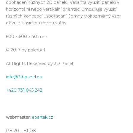
obohacení různých 2D panelů. Varianta využití panelů v
horizontální nebo vertikální orientaci umožňuje využití
různých koncepcí uspořádání. Jemný trojrozměrný vzor
oživuje klasickou rovinu stěny.
600 x 600 x 40 mm
© 2017 by polerpet
All Rights Reserved by 3D Panel
info@3d-panel.eu
+420 731 045 242
webmaster:
epartak.cz
PB 20 – BLOK