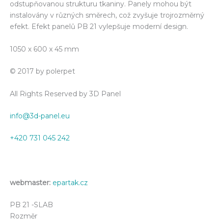
odstupňovanou strukturu tkaniny. Panely mohou být
instalovány v různých směrech, což zvyšuje trojrozměrný
efekt. Efekt panelů PB 21 vylepšuje moderní design.
1050 x 600 x 45 mm
© 2017 by polerpet
All Rights Reserved by 3D Panel
info@3d-panel.eu
+420 731 045 242
webmaster:
epartak.cz
PB 21 -SLAB
Rozměr