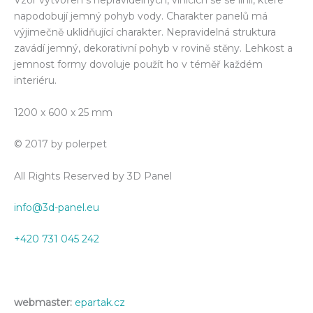
Vzor vytvořen s nepravidelných, vlnících se se linií, které
napodobují jemný pohyb vody. Charakter panelů má
výjimečně uklidňující charakter. Nepravidelná struktura
zavádí jemný, dekorativní pohyb v rovině stěny. Lehkost a
jemnost formy dovoluje použít ho v téměř každém
interiéru.
1200 x 600 x 25 mm
© 2017 by polerpet
All Rights Reserved by 3D Panel
info@3d-panel.eu
+420 731 045 242
webmaster:
epartak.cz