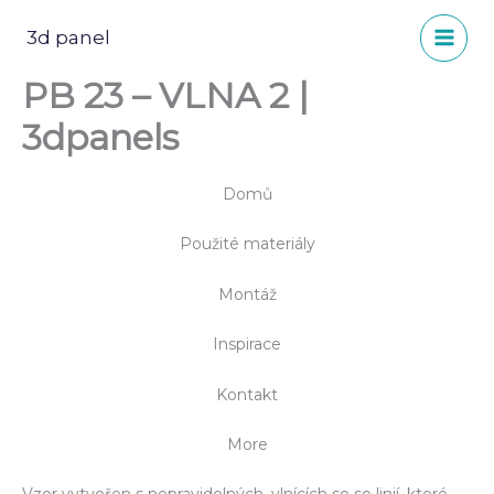
Přeskočit
na
3d panel
obsah
PB 23 – VLNA 2 |
3dpanels
Domů
Použité materiály
Montáž
Inspirace
Kontakt
More