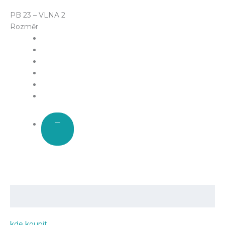
PB 23 – VLNA 2
Rozměr
kde koupit