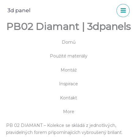
Přeskočit
na
3d panel
obsah
PB02 Diamant | 3dpanels
Domů
Použité materiály
Montáž
Inspirace
Kontakt
More
PB 02 DIAMANT – Kolekce se skládá z jednotlivých,
pravidelných forem připomínajících vybroušený briliant.