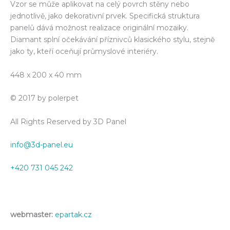
Vzor se může aplikovat na celý povrch stěny nebo
jednotlivě, jako dekorativní prvek. Specifická struktura
panelů dává možnost realizace originální mozaiky.
Diamant splní očekávání příznivců klasického stylu, stejně
jako ty, kteří oceňují průmyslové interiéry.
448 x 200 x 40 mm
© 2017 by polerpet
All Rights Reserved by 3D Panel
info@3d-panel.eu
+420 731 045 242
webmaster:
epartak.cz