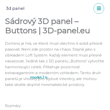
Přeskočit
na
3d panel
obsah
Sádrový 3D panel –
Buttons | 3D-panel.eu
Domino je hra, ve které musí všechno k sobě přesně
pasovat. Není zde prostor na chaos. Stejně jako s
obkladem Loft Systém. Každý element musí přesně
navazovat. Jedině tak z 3D panelu „Buttons“ vytvoříte
harmonizující celek. Přitahuje pozornost
extravagantním a moderním vzhledem. Tento druh
model 2 b
model 2 a
panelů je vhodný pro stylové interiéry, ale mohou
také skvěle doplnit minimalistické prostory.
Rozměry: