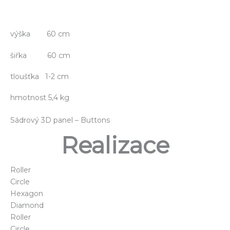
výška 60 cm
šiřka 60 cm
tloušťka 1-2 cm
hmotnost 5,4 kg
Sádrový 3D panel – Buttons
Realizace
Roller
Circle
Hexagon
Diamond
Roller
Circle