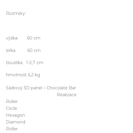
Rozměry:
výška 60 cm
šiřka 60 cm
tloušťka 1-2,7 cm
hmotnost 6,2 kg
Sádrový 3D panel – Chocolate Bar
Realizace
Roller
Circle
Hexagon
Diamond
Roller