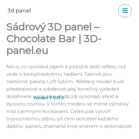
Přeskočit
na
3d panel
obsah
Sádrový 3D panel –
Chocolate Bar | 3D-
panel.eu
Něco, co vyvolává zájem a pobízí k delší reflexi, což
vede k bezvýhradnému nadšení. Takové jsou
nástěnné panely Loft Sytém. Některý model budí
představivost a zvědavost jaký konečný výsledek
dosáhnete a jiný zase dodá zdi výraznější efekt a
model 7 loft b
model 7 loft c
stylovou rovinou. V tomto modelu se mírné výčnělky
mísí s jemnými konkávami. Celek pak vytvoří
trojrozměrnou stěnu, při čem doložení každého
dalšího panelu znamená krok směrem k dokonalosti.