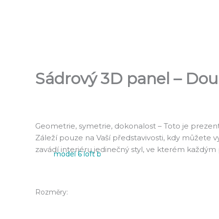
Přeskočit
na
obsah
Sádrový 3D panel – Dou
Geometrie, symetrie, dokonalost – Toto je preze
Záleží pouze na Vaší představivosti, kdy můžete v
zavádí interiéru jedinečný styl, ve kterém každ
model 6 loft b
model 6 loft c
Rozměry: