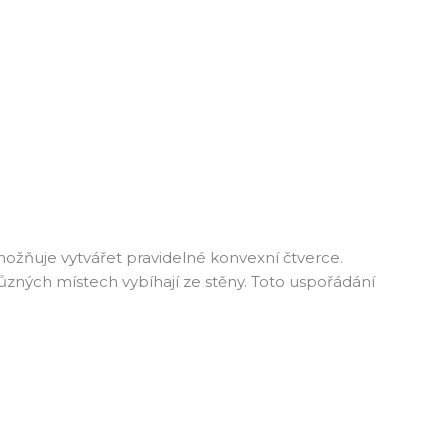
žňuje vytvářet pravidelné konvexní čtverce.
různých místech vybíhají ze stěny. Toto uspořádání