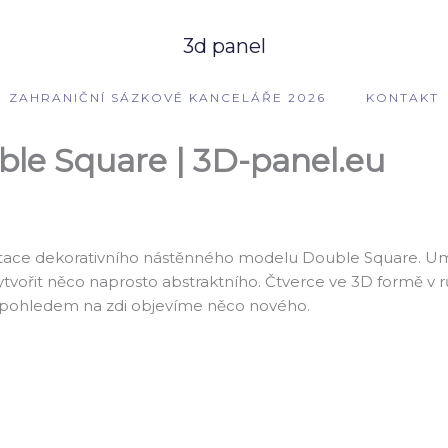
3d panel
ZAHRANIČNÍ SÁZKOVÉ KANCELÁŘE 2026
KONTAKT
ble Square | 3D-panel.eu
ntace dekorativního nástěnného modelu Double Square. Umo
ytvořit něco naprosto abstraktního. Čtverce ve 3D formě v 
ým pohledem na zdi objevíme něco nového.