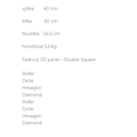
výška 60 cm
šiřka 60 cm
tloušťka 1,6-3 cm
hmotnost 5,5 kg
Sádrový 3D panel – Double Square
Roller
Circle
Hexagon
Diamond
Roller
Circle
Hexagon
Diamond