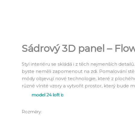
Přeskočit
na
obsah
Sádrový 3D panel – Flow
Styl interiéru se skládá i z těch nejmenších detai
byste neměli zapomenout na zdi. Pomalování stěny
módy objevují nové technologie, které z plochého
různé vlnité vzory a vytvořit prostor, který bude
model 24 loft b
model 24 loft c
Rozměry: