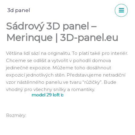
Přeskočit
na
3d panel
obsah
Sádrový 3D panel –
Merinque | 3D-panel.eu
Většina lidí sází na originalitu. To platí také pro interiér.
Chceme se odlišit a vytvořit v pohodlí domova
jedinečné expozice. Můžeme toho dosáhnout
expozicí jednotlivých stěn. Představujeme netradiční
vzor nástěnného panelu ve tvaru “růžičky”. Bude
vhodný pro všechny snílky a romantiky.
model 29 loft b
model 29 loft c
Rozměry: