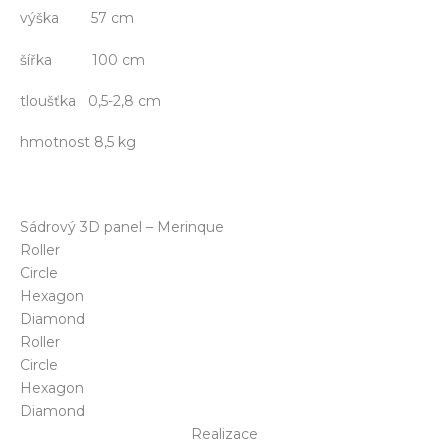
výška 57 cm
šířka 100 cm
tloušťka 0,5-2,8 cm
hmotnost 8,5 kg
Sádrový 3D panel – Merinque
Roller
Circle
Hexagon
Diamond
Roller
Circle
Hexagon
Diamond
Realizace