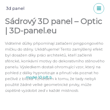
Přeskočit
na
3d panel
obsah
Sádrový 3D panel – Optic
| 3D-panel.eu
Viditelné důlky připomínají zatlačení pingpongového
míčku do stěny. Uklidňujeme! Tento zamýšlený efekt
byl dosažen díky práci architektů, kteří začlenili
sférické, konkávní motivy do dekorativního stěnového
panelu. Výsledkem dostali ohromující vzor, který na
pohled z dálky hypnotizuje a přinutí vás poznat ho
model 10 loft b
model 10 loft c
pečlivě z blízka. Vzhledem k tomu, že tady nebyli
použité žádné velké geometrické prvky, může
úspěšně vyzdobit zeď v každé místnosti.