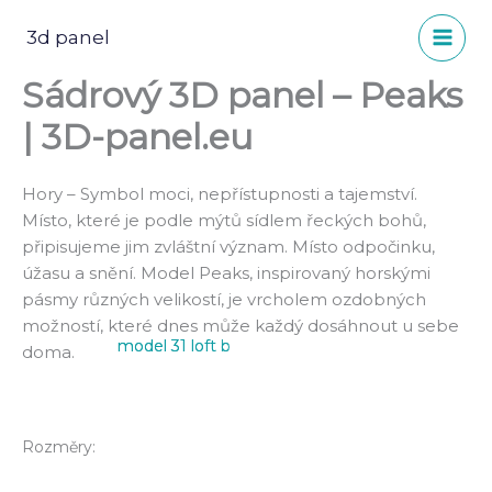
Přeskočit
na
3d panel
obsah
Sádrový 3D panel – Peaks
| 3D-panel.eu
Hory – Symbol moci, nepřístupnosti a tajemství.
Místo, které je podle mýtů sídlem řeckých bohů,
připisujeme jim zvláštní význam. Místo odpočinku,
úžasu a snění. Model Peaks, inspirovaný horskými
pásmy různých velikostí, je vrcholem ozdobných
možností, které dnes může každý dosáhnout u sebe
model 31 loft b
model 31 loft c
doma.
Rozměry: