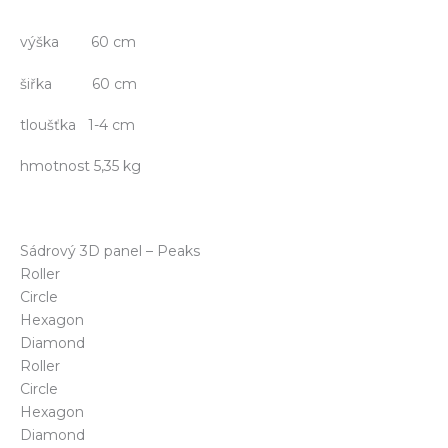
výška 60 cm
šiřka 60 cm
tloušťka 1-4 cm
hmotnost 5,35 kg
Sádrový 3D panel – Peaks
Roller
Circle
Hexagon
Diamond
Roller
Circle
Hexagon
Diamond