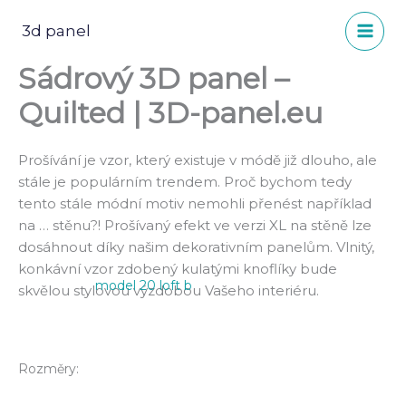
Přeskočit
na
3d panel
obsah
Sádrový 3D panel –
Quilted | 3D-panel.eu
Prošívání je vzor, který existuje v módě již dlouho, ale
stále je populárním trendem. Proč bychom tedy
tento stále módní motiv nemohli přenést například
na … stěnu?! Prošívaný efekt ve verzi XL na stěně lze
dosáhnout díky našim dekorativním panelům. Vlnitý,
konkávní vzor zdobený kulatými knoflíky bude
model 20 loft b
skvělou stylovou výzdobou Vašeho interiéru.
Rozměry: