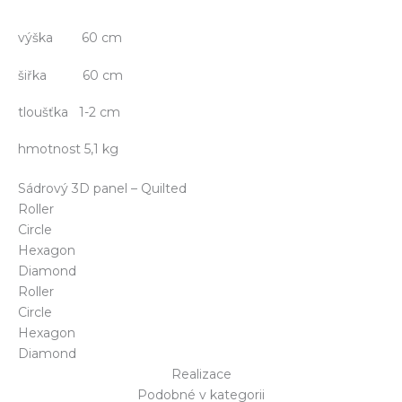
výška 60 cm
šiřka 60 cm
tloušťka 1-2 cm
hmotnost 5,1 kg
Sádrový 3D panel – Quilted
Roller
Circle
Hexagon
Diamond
Roller
Circle
Hexagon
Diamond
Realizace
Podobné v kategorii