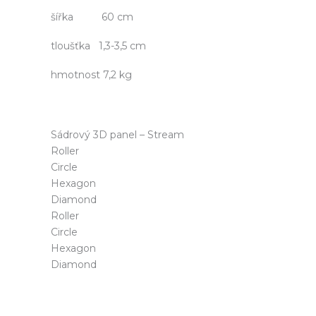
šířka 60 cm
tloušťka 1,3-3,5 cm
hmotnost 7,2 kg
Sádrový 3D panel – Stream
Roller
Circle
Hexagon
Diamond
Roller
Circle
Hexagon
Diamond