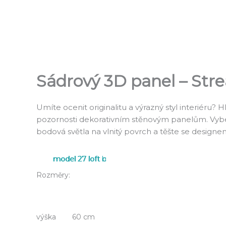
Přeskočit
na
obsah
Sádrový 3D panel – Str
Umíte ocenit originalitu a výrazný styl interiéru?
pozornosti dekorativním stěnovým panelům. Vyber
bodová světla na vlnitý povrch a těšte se designe
model 27 loft b
model 27 loft c
Rozměry:
výška 60 cm