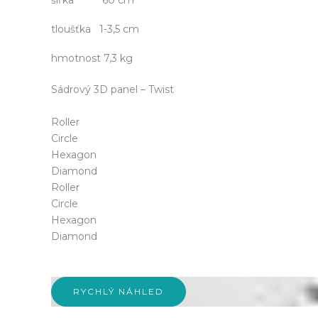
tloušťka 1-3,5 cm
hmotnost 7,3 kg
Sádrový 3D panel – Twist
Roller
Circle
Hexagon
Diamond
Roller
Circle
Hexagon
Diamond
RYCHLÝ NÁHLED