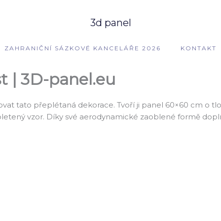
3d panel
ZAHRANIČNÍ SÁZKOVÉ KANCELÁŘE 2026
KONTAKT
t | 3D-panel.eu
zovat tato přeplétaná dekorace. Tvoří ji panel 60×60 cm o t
 pletený vzor. Díky své aerodynamické zaoblené formě dopln