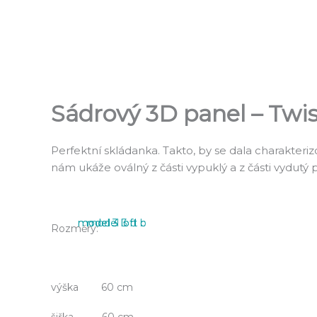
Přeskočit
na
obsah
Sádrový 3D panel – Twis
Perfektní skládanka. Takto, by se dala charakteri
nám ukáže oválný z části vypuklý a z části vydutý
model 3 loft b
model 3 loft c
model 3 d
Rozměry:
výška 60 cm
šiřka 60 cm