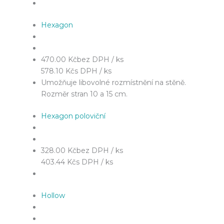
Hexagon
470.00 Kč
bez DPH / ks
578.10 Kč
s DPH / ks
Umožňuje libovolné rozmístnění na stěně.
Rozměr stran 10 a 15 cm.
Hexagon poloviční
328.00 Kč
bez DPH / ks
403.44 Kč
s DPH / ks
Hollow