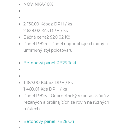
NOVINKA
-10%
2 136.60 Kč
bez DPH / ks
2 628.02 Kč
s DPH / ks
Běžná cena
2 920.02 Kč
Panel PB24 – Panel napodobuje chladný a
umírněný styl polotovaru.
Betonový panel PB25 Tekt
1 187.00 Kč
bez DPH / ks
1 460.01 Kč
s DPH / ks
Panel PB25 – Geometrický vzor se skládá z
řezaných a prolínajících se rovin na různých
místech.
Betonový panel PB26 Ori