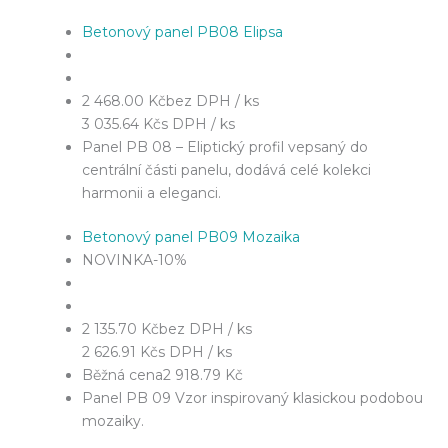
Betonový panel PB08 Elipsa
2 468.00 Kč
bez DPH / ks
3 035.64 Kč
s DPH / ks
Panel PB 08 – Eliptický profil vepsaný do
centrální části panelu, dodává celé kolekci
harmonii a eleganci.
Betonový panel PB09 Mozaika
NOVINKA
-10%
2 135.70 Kč
bez DPH / ks
2 626.91 Kč
s DPH / ks
Běžná cena
2 918.79 Kč
Panel PB 09 Vzor inspirovaný klasickou podobou
mozaiky.