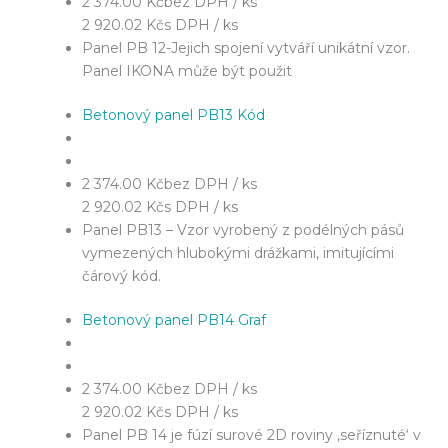
2 374.00 Kč
bez DPH / ks
2 920.02 Kč
s DPH / ks
Panel PB 12-Jejich spojení vytváří unikátní vzor.
Panel IKONA může být použit
Betonový panel PB13 Kód
2 374.00 Kč
bez DPH / ks
2 920.02 Kč
s DPH / ks
Panel PB13 – Vzor vyrobený z podélných pásů
vymezených hlubokými drážkami, imitujícími
čárový kód.
Betonový panel PB14 Graf
2 374.00 Kč
bez DPH / ks
2 920.02 Kč
s DPH / ks
Panel PB 14 je fúzí surové 2D roviny ‚seříznuté‘ v