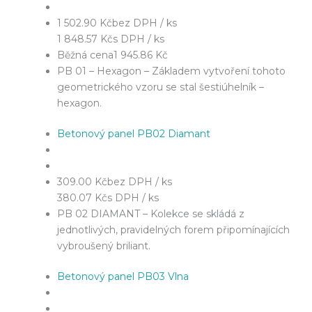
1 502.90 Kč
bez DPH / ks
1 848.57 Kč
s DPH / ks
Běžná cena
1 945.86 Kč
PB 01 – Hexagon – Základem vytvoření tohoto
geometrického vzoru se stal šestiúhelník –
hexagon.
Betonový panel PB02 Diamant
309.00 Kč
bez DPH / ks
380.07 Kč
s DPH / ks
PB 02 DIAMANT – Kolekce se skládá z
jednotlivých, pravidelných forem připomínajících
vybroušený briliant.
Betonový panel PB03 Vlna