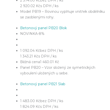
2 374.00 Kč
bez DPH / ks
2 920.02 Kč
s DPH / ks
Model PB19 – Rovinou vyplňuje vnitřek obdélníku
se zaoblenými rohy.
Betonový panel PB20 Blok
NOVINKA
-8%
1 092.04 Kč
bez DPH / ks
1 343.21 Kč
s DPH / ks
Běžná cena
1 460.01 Kč
Panel PB20 – Vzor složený ze symetrických
vyboulení uložených u sebe.
Betonový panel PB21 Slab
1 483.00 Kč
bez DPH / ks
1 824.09 Kč
s DPH / ks