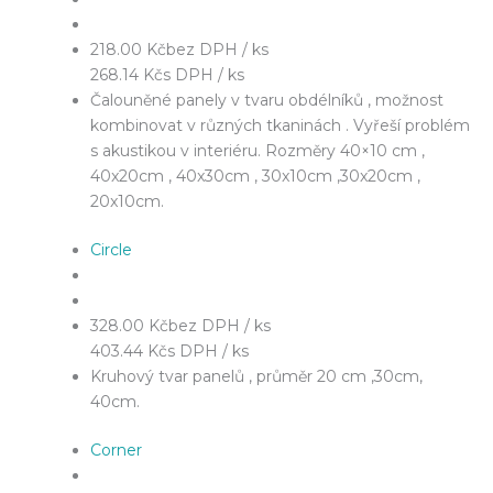
218.00 Kč
bez DPH / ks
268.14 Kč
s DPH / ks
Čalouněné panely v tvaru obdélníků , možnost
kombinovat v různých tkaninách . Vyřeší problém
s akustikou v interiéru. Rozměry 40×10 cm ,
40x20cm , 40x30cm , 30x10cm ,30x20cm ,
20x10cm.
Circle
328.00 Kč
bez DPH / ks
403.44 Kč
s DPH / ks
Kruhový tvar panelů , průměr 20 cm ,30cm,
40cm.
Corner