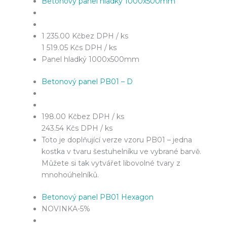
Betonový panel hladký 1000x500mm
1 235.00 Kč
bez DPH / ks
1 519.05 Kč
s DPH / ks
Panel hladký 1000x500mm
Betonový panel PB01 – D
198.00 Kč
bez DPH / ks
243.54 Kč
s DPH / ks
Toto je doplňující verze vzoru PB01 – jedna
kostka v tvaru šestuhelníku ve vybrané barvě.
Můžete si tak vytvářet libovolné tvary z
mnohoúhelníků.
Betonový panel PB01 Hexagon
NOVINKA
-5%