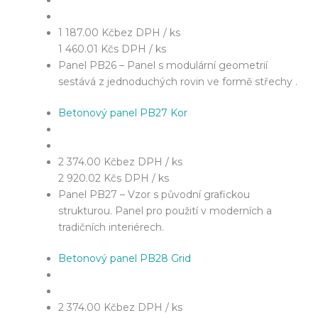
1 187.00 Kč
bez DPH / ks
1 460.01 Kč
s DPH / ks
Panel PB26 – Panel s modulární geometrií
sestává z jednoduchých rovin ve formě střechy .
Betonový panel PB27 Kor
2 374.00 Kč
bez DPH / ks
2 920.02 Kč
s DPH / ks
Panel PB27 – Vzor s původní grafickou
strukturou. Panel pro použití v moderních a
tradičních interiérech.
Betonový panel PB28 Grid
2 374.00 Kč
bez DPH / ks