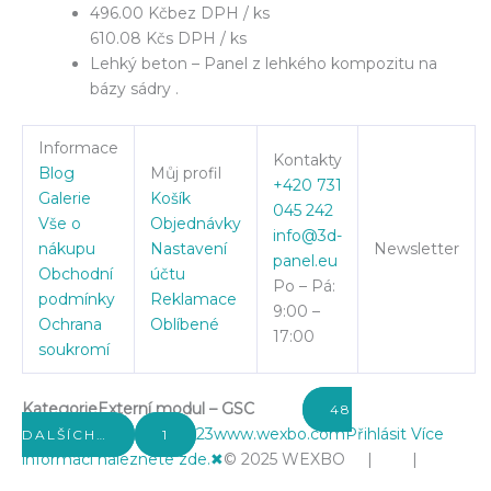
496.00 Kč
bez DPH / ks
610.08 Kč
s DPH / ks
Lehký beton – Panel z lehkého kompozitu na
bázy sádry .
Informace
Kontakty
Blog
Můj profil
+420 731
Galerie
Košík
045 242
Vše o
Objednávky
info@3d-
nákupu
Nastavení
Newsletter
panel.eu
Obchodní
účtu
Po – Pá:
podmínky
Reklamace
9:00 –
Ochrana
Oblíbené
17:00
soukromí
Kategorie
Externí modul – GSC
48
2
3
www.wexbo.com
Přihlásit
Více
DALŠÍCH…
1
informací naleznete zde.
✖
© 2025 WEXBO | |