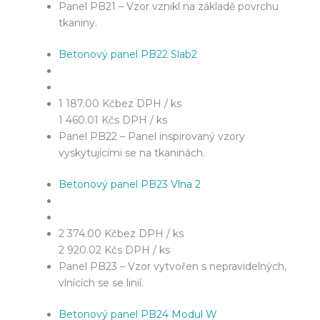
Panel PB21 – Vzor vznikl na základě povrchu
tkaniny.
Betonový panel PB22 Slab2
1 187.00 Kč
bez DPH / ks
1 460.01 Kč
s DPH / ks
Panel PB22 – Panel inspirovaný vzory
vyskytujícími se na tkaninách.
Betonový panel PB23 Vlna 2
2 374.00 Kč
bez DPH / ks
2 920.02 Kč
s DPH / ks
Panel PB23 – Vzor vytvořen s nepravidelných,
vlnících se se linií.
Betonový panel PB24 Modul W