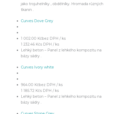
jako trojuhelníky , obdélníky. Hromada různých
tkanin .
Curves Dove Grey
1 002.00 Kč
bez DPH / ks
1 232.46 Kč
s DPH / ks
Lehký beton – Panel z lehkého kompozitu na
bázy sádry .
Curves Ivory white
964.00 Kč
bez DPH / ks
1 185.72 Kč
s DPH / ks
Lehký beton – Panel z lehkého kompozitu na
bázy sádry .
Curves Stone Grey