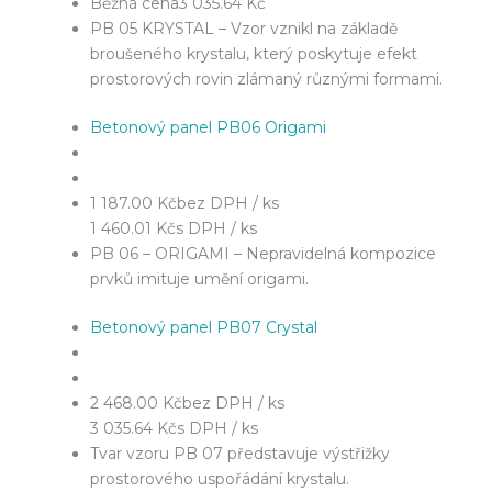
Běžná cena
3 035.64 Kč
PB 05 KRYSTAL – Vzor vznikl na základě
broušeného krystalu, který poskytuje efekt
prostorových rovin zlámaný různými formami.
Betonový panel PB06 Origami
1 187.00 Kč
bez DPH / ks
1 460.01 Kč
s DPH / ks
PB 06 – ORIGAMI – Nepravidelná kompozice
prvků imituje umění origami.
Betonový panel PB07 Crystal
2 468.00 Kč
bez DPH / ks
3 035.64 Kč
s DPH / ks
Tvar vzoru PB 07 představuje výstřižky
prostorového uspořádání krystalu.