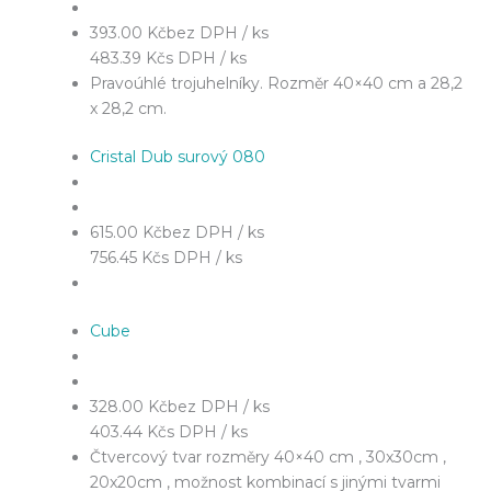
393.00 Kč
bez DPH / ks
483.39 Kč
s DPH / ks
Pravoúhlé trojuhelníky. Rozměr 40×40 cm a 28,2
x 28,2 cm.
Cristal Dub surový 080
615.00 Kč
bez DPH / ks
756.45 Kč
s DPH / ks
Cube
328.00 Kč
bez DPH / ks
403.44 Kč
s DPH / ks
Čtvercový tvar rozměry 40×40 cm , 30x30cm ,
20x20cm , možnost kombinací s jinými tvarmi