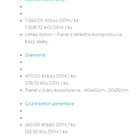
1 064.00 Kč
bez DPH / ks
1 308.72 Kč
s DPH / ks
Lehký beton – Panel z lehkého kompozitu na
bázy sádry .
Diamond
470.00 Kč
bez DPH / ks
578.10 Kč
s DPH / ks
Panel v tvaru kosočtverce . 40x40cm , 30x30cm.
Grunt beton penetrace
450.00 Kč
bez DPH / ks
553.50 Kč
s DPH / ks