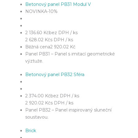
Betonový panel PB31 Modul V
NOVINKA
-10%
2 136.60 Kč
bez DPH / ks
2 628.02 Kč
s DPH / ks
Běžná cena
2 920.02 Kč
Panel PB31 – Panel s imitací geometrické
výztuže.
Betonový panel PB32 Sféra
2 374.00 Kč
bez DPH / ks
2 920.02 Kč
s DPH / ks
Panel PB32 – Panel inspirovaný sluneční
soustavou.
Brick