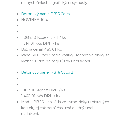
různých úhlech s grafickými symboly.
Betonový panel PB15 Coco
NOVINKA
-10%
1 068.30 Kč
bez DPH / ks
1 314.01 Kč
s DPH / ks
Běžná cena
1 460.01 Kč
Panel PB15 tvoří malé kostky. Jednotlivé prvky se
vyznačují tím, že mají různý úhel sklonu.
Betonový panel PB16 Coco 2
1 187.00 Kč
bez DPH / ks
1 460.01 Kč
s DPH / ks
Model PB 16 se skládá ze symetricky umístěných
kostek, jejichž horní část má odlišný úhel
nachýlení.