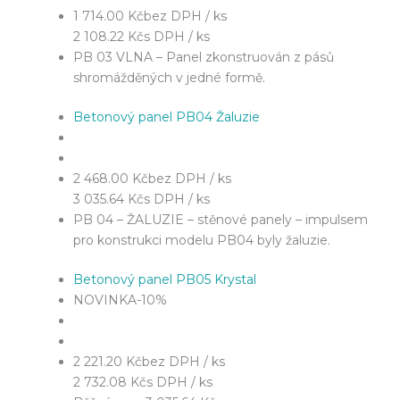
1 714.00 Kč
bez DPH / ks
2 108.22 Kč
s DPH / ks
PB 03 VLNA – Panel zkonstruován z pásů
shromážděných v jedné formě.
Betonový panel PB04 Žaluzie
2 468.00 Kč
bez DPH / ks
3 035.64 Kč
s DPH / ks
PB 04 – ŽALUZIE – stěnové panely – impulsem
pro konstrukci modelu PB04 byly žaluzie.
Betonový panel PB05 Krystal
NOVINKA
-10%
2 221.20 Kč
bez DPH / ks
2 732.08 Kč
s DPH / ks