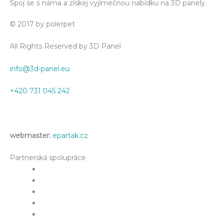
Spoj se s náma a získej vyjímečnou nabídku na 3D panely.
© 2017 by polerpet
All Rights Reserved by 3D Panel
info@3d-panel.eu
+420 731 045 242
webmaster:
epartak.cz
Partnerská spolupráce