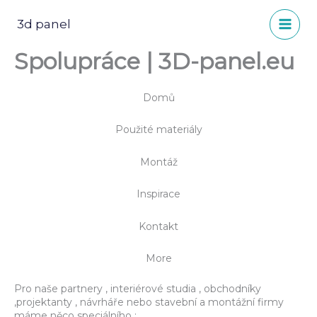
Přeskočit
na
3d panel
obsah
Spolupráce | 3D-panel.eu
Domů
Použité materiály
Montáž
Inspirace
Kontakt
More
Pro naše partnery , interiérové studia , obchodníky
,projektanty , návrháře nebo stavební a montážní firmy
máme něco speciálního :